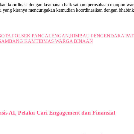
akukan koordinasi dengan keamanan baik satpam perusahaan maupun war
aku yang kiranya mencurigakan kemudian koordinasikan dengan bhabi
GOTA POLSEK PANGALENGAN,HIMBAU PENGENDARA PAT
 SAMBANG KAMTIBMAS WARGA BINAAN
is AI, Pelaku Cari Engagement dan Finansial