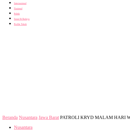
Internasional
Nasional
Politik
Sosial & Budaya
Profile Tokoh
Beranda
Nusantara
Jawa Barat
PATROLI KRYD MALAM HARI
Nusantara