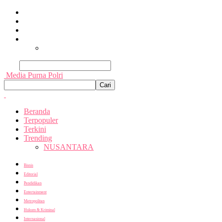
Beranda
Terpopuler
Terkini
Trending
Nusantara
Cari
Media Purna Polri
Beranda
Terpopuler
Terkini
Trending
NUSANTARA
Bisnis
Editorial
Pendidikan
Entertainment
Metropolitan
Hukum & Kriminal
Internasional