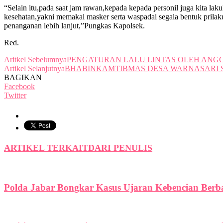
“Selain itu,pada saat jam rawan,kepada kepada personil juga kita l
kesehatan,yakni memakai masker serta waspadai segala bentuk pril
penanganan lebih lanjut,”Pungkas Kapolsek.
Red.
Aritkel Sebelumnya
PENGATURAN LALU LINTAS OLEH ANG
Artikel Selanjutnya
BHABINKAMTIBMAS DESA WARNASARI
BAGIKAN
Facebook
Twitter
ARTIKEL TERKAIT
DARI PENULIS
Polda Jabar Bongkar Kasus Ujaran Kebencian Berbas