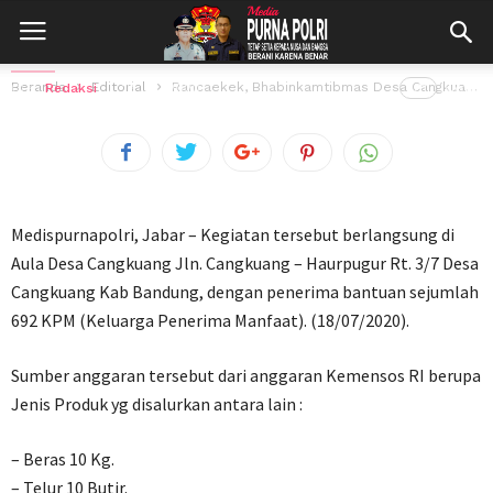
Cangkuang AIPTU UUS RUSMANA Pantau
Penyaluran BPNT
Beranda
Editorial
Rancaekek, Bhabinkamtibmas Desa Cangkuang AIPTU UUS RUSMANA Pantau Penyaluran BPNT
Oleh
Redaksi
18 Juli 2020
191
views
Medispurnapolri, Jabar – Kegiatan tersebut berlangsung di
Aula Desa Cangkuang Jln. Cangkuang – Haurpugur Rt. 3/7 Desa
Cangkuang Kab Bandung, dengan penerima bantuan sejumlah
692 KPM (Keluarga Penerima Manfaat). (18/07/2020).
Sumber anggaran tersebut dari anggaran Kemensos RI berupa
Jenis Produk yg disalurkan antara lain :
– Beras 10 Kg.
– Telur 10 Butir.