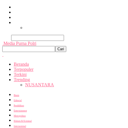
Beranda
Terpopuler
Terkini
Trending
Nusantara
Cari
Media Purna Polri
Beranda
Terpopuler
Terkini
Trending
NUSANTARA
Bisnis
Editorial
Pendidikan
Entertainment
Metropolitan
Hukum & Kriminal
Internasional