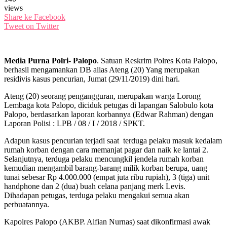
views
Share ke Facebook
Tweet on Twitter
Media Purna Polri- Palopo
. Satuan Reskrim Polres Kota Palopo,
berhasil mengamankan DB alias Ateng (20) Yang merupakan
residivis kasus pencurian, Jumat (29/11/2019) dini hari.
Ateng (20) seorang pengangguran, merupakan warga Lorong
Lembaga kota Palopo, diciduk petugas di lapangan Salobulo kota
Palopo, berdasarkan laporan korbannya (Edwar Rahman) dengan
Laporan Polisi : LPB / 08 / I / 2018 / SPKT.
Adapun kasus pencurian terjadi saat terduga pelaku masuk kedalam
rumah korban dengan cara memanjat pagar dan naik ke lantai 2.
Selanjutnya, terduga pelaku mencungkil jendela rumah korban
kemudian mengambil barang-barang milik korban berupa, uang
tunai sebesar Rp 4.000.000 (empat juta ribu rupiah), 3 (tiga) unit
handphone dan 2 (dua) buah celana panjang merk Levis.
Dihadapan petugas, terduga pelaku mengakui semua akan
perbuatannya.
Kapolres Palopo (AKBP. Alfian Nurnas) saat dikonfirmasi awak