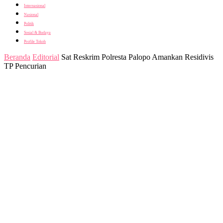
Internasional
Nasional
Politik
Sosial & Budaya
Profile Tokoh
Beranda
Editorial
Sat Reskrim Polresta Palopo Amankan Residivis
TP Pencurian