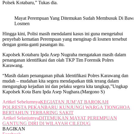
Polsek Kotabaru,” Tukas dia.
Mayat Perempuan Yang Ditemukan Sudah Membusuk Di Baw
Losmen
Hingga kini, Polisi masih mendalami kasus ini guna mengetahui
penyebab kematian Perempuan yang menginap di losmen tersebut
dengan gonta-ganti pasangan itu.
Kapolsek Kotabaru Ipda Asep Nugraha mengatakan masih dalam
penanganan identifikasi dan olah TKP Tim Forensik Polres
Karawang.
“Masih dalam penanganan pihak Identifikasi Polres Karawang dan
mudah – mudahan kita segera mendapatkan titik terang dalam
mengungkap kejadian ini dan pelaku segera kita tangkap,”Ungkap
Kapolsek Kota Baru Ipda Asep Nughara.(Margono S)
Aritkel Sebelumnya
KEGIATAN JUM’AT BAROKAH
POLRESTA PEKANBARU KUNJUNGI WARGA TIONGHOA
BERTAHUN TERBARING SAKIT
Artikel Selanjutnya
DITEMUKAN MAYAT PEREMPUAN
GANTUNG DIRI DI WILAYAH CILEDUG
BAGIKAN