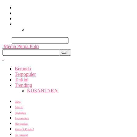
Beranda
Terpopuler
Terkini
Trending
Nusantara
Cari
Media Purna Polri
Beranda
Terpopuler
Terkini
Trending
NUSANTARA
Bisnis
Editorial
Pendidikan
Entertainment
Metropolitan
Hukum & Kriminal
Internasional