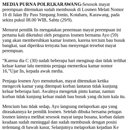
MEDIA PURNA POLRI,KARAWANG-
Sesosok mayat
perempuan ditemukan sudah membusuk di Losmen Melati Nomor
16 di Jalan By Pass Simpang Jomin, Kotabaru, Karawang, pada
sekira pukul 08.00 WIB, Sabtu (29/9).
Menurut pemilik Iis mengatakan penemuan mayat perempuan ini
pertama kali diketahui oleh pengurus losmen bernama Ayo (59)
yang akan membersihkan kamar losmen, karena tercium bau busuk
bangkai, saat diperiksa ternyata bau menyengat tersebut mayat
perempuan.
“Karena dia C (30) sudah beberapa hari menginap dan tidak terlihat
keluar kamar lalu meminta penjaga memeriksa kamar nomor
16,”Ujar Iis, kepada awak media.
Penjaga losmen Ayo menuturkan, mayat ditemukan ketika
mengecek kamar yang ditempati korban lantaran tidak kunjung
keluar beberapa hari. Awalnya mengetuk pintu kamar, namun
korban tidak kunjung keluar malah bau busuk yang dicium kala itu.
Mencium bau tidak sedap, Ayo langsung melaporkan apa yang
dirasakannya ke pemilik losmen. Setelah dibuka bersama petugas
losmen lainnya melihat sesosok mayat tanpa busana, korban dalam
keadaan sudah meninggal dan sudah membusuk dengan posisi
terlentang di bawah kasur, Selanjutnya melaporkan kejadian Ke