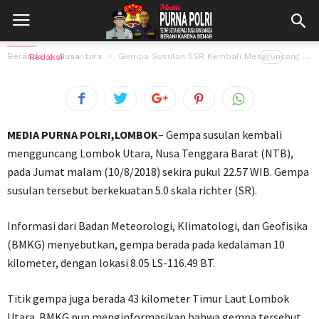
Gempa Susulan 5SR Kembali
Mengguncang Lombok
Beranda
Nusantara
Gempa Susulan 5SR Kembali Mengguncang Lombok
Oleh
Redaksi
11 Agustus 2018
87
views
MEDIA PURNA POLRI,LOMBOK
– Gempa susulan kembali
mengguncang Lombok Utara, Nusa Tenggara Barat (NTB),
pada Jumat malam (10/8/2018) sekira pukul 22.57 WIB. Gempa
susulan tersebut berkekuatan 5.0 skala richter (SR).
Informasi dari Badan Meteorologi, Klimatologi, dan Geofisika
(BMKG) menyebutkan, gempa berada pada kedalaman 10
kilometer, dengan lokasi 8.05 LS-116.49 BT.
Titik gempa juga berada 43 kilometer Timur Laut Lombok
Utara. BMKG pun menginformasikan bahwa gempa tersebut