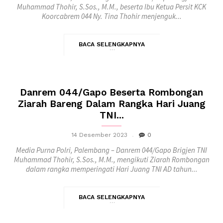
Muhammad Thohir, S.Sos., M.M., beserta Ibu Ketua Persit KCK
Koorcabrem 044 Ny. Tina Thohir menjenguk...
BACA SELENGKAPNYA
Danrem 044/Gapo Beserta Rombongan
Ziarah Bareng Dalam Rangka Hari Juang
TNI...
14 Desember 2023
0
Media Purna Polri, Palembang – Danrem 044/Gapo Brigjen TNI
Muhammad Thohir, S.Sos., M.M., mengikuti Ziarah Rombongan
dalam rangka memperingati Hari Juang TNI AD tahun...
BACA SELENGKAPNYA