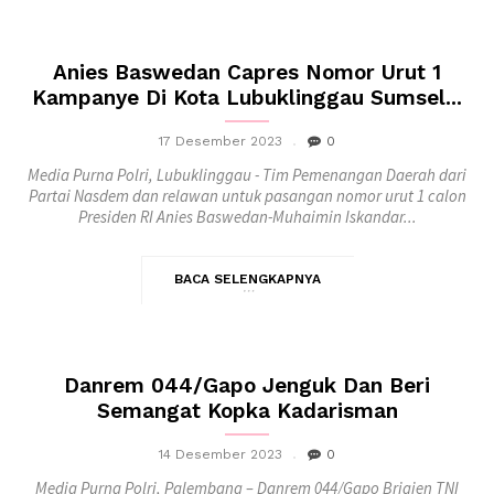
Anies Baswedan Capres Nomor Urut 1
Kampanye Di Kota Lubuklinggau Sumsel...
17 Desember 2023
0
Media Purna Polri, Lubuklinggau - Tim Pemenangan Daerah dari
Partai Nasdem dan relawan untuk pasangan nomor urut 1 calon
Presiden RI Anies Baswedan-Muhaimin Iskandar...
BACA SELENGKAPNYA
Danrem 044/Gapo Jenguk Dan Beri
Semangat Kopka Kadarisman
14 Desember 2023
0
Media Purna Polri, Palembang – Danrem 044/Gapo Brigjen TNI