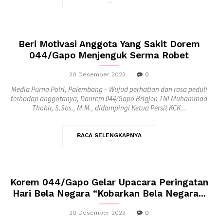
Beri Motivasi Anggota Yang Sakit Dorem
044/Gapo Menjenguk Serma Robet
20 Desember 2023
0
Media Purna Polri, Palembang – Wujud perhatian dan rasa peduli
terhadap anggotanya, Danrem 044/Gapo Brigjen TNI Muhammad
Thohir, S.Sos., M.M., didampingi Ketua Persit KCK...
BACA SELENGKAPNYA
Korem 044/Gapo Gelar Upacara Peringatan
Hari Bela Negara “Kobarkan Bela Negara...
20 Desember 2023
0