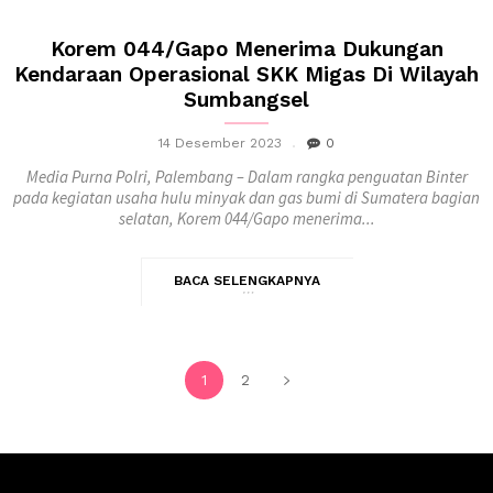
Korem 044/Gapo Menerima Dukungan
Kendaraan Operasional SKK Migas Di Wilayah
Sumbangsel
14 Desember 2023
0
Media Purna Polri, Palembang – Dalam rangka penguatan Binter
pada kegiatan usaha hulu minyak dan gas bumi di Sumatera bagian
selatan, Korem 044/Gapo menerima...
BACA SELENGKAPNYA
1
2