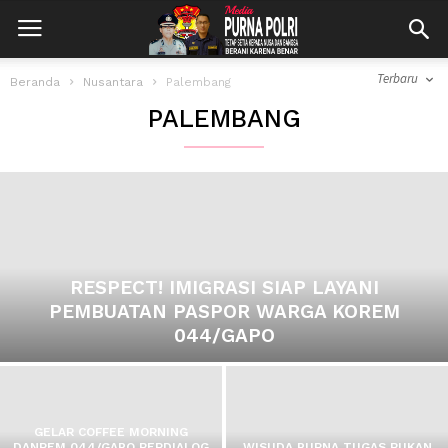
Terbaru
Beranda
Nusantara
Palembang
WARGA KOREM 044/GAPO MENGIKUTI
PALEMBANG
OLAHRAGA BERSAMA.“AWALI AKTIFITAS
DENGAN BUGAR DAN CERIA
RESPECT! IMIGRASI SIAP LAYANI
PEMBUATAN PASPOR WARGA KOREM
044/GAPO
GELAR COFFEE MORNING
DANREM 044/GAPO BERDIALOG
WISUDA PURNA TUGAS BUKAN