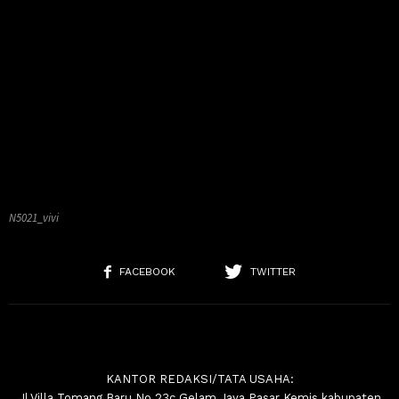
N5021_vivi
FACEBOOK
TWITTER
KANTOR REDAKSI/TATA USAHA:
Jl.Villa Tomang Baru No.23c Gelam Jaya Pasar Kemis kabupaten