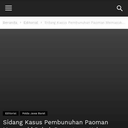
Beranda
Editorial
Sidang Kasus Pembunuhan Paoman Memasuki Babak Penentuan, Keluarga Korban Desak Vonis Maksimal:...
Editorial
Polda Jawa Barat
Sidang Kasus Pembunuhan Paoman