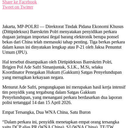
Share ke Facebook
Tweet on Twitter
Jakarta, MP-POLRI — Direktorat Tindak Pidana Ekonomi Khusus
(Dittipideksus) Bareskrim Polri menyatakan penyidikan perkara
dugaan jaringan importasi ilegal barang elektronik berupa ponsel
bekas dari China telah memasuki tahap penting. Tiga berkas perkara
dalam kasus ini dinyatakan lengkap atau P-21 oleh Jaksa Penuntut
Umum (JPU).
Hal tersebut disampaikan oleh Dirtipideksus Bareskrim Polri,
Brigjen Pol Ade Safri Simanjuntak, S.I.K., M.Si, selaku
Koordinator Penegakan Hukum (Gakkum) Satgas Penyelundupan
yang merugikan kekayaan negara.
Menurut Ade Safri, pengungkapan ini merupakan hasil kerja intensif
tim penyidik yang tergabung dalam Satgas Gakkum
Penyelundupan, yang menangani perkara berdasarkan dua laporan
polisi tertanggal 14 dan 15 April 2026.
Empat Tersangka, Dua WNA China, Satu Buron
“Dalam perkara ini, penyidik menetapkan empat orang tersangka
yaitu DCP alias PR (WNA China), SJ (WNA China), TE/TW