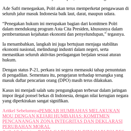
Ade Safri menegaskan, Polri akan terus memperketat pengawasan di
seluruh jalur masuk Indonesia baik laut, darat, maupun udara.
“Penegakan hukum ini merupakan bagian dari komitmen Polri
dalam mendukung program Asta Cita Presiden, khususnya dalam
pemberantasan kejahatan ekonomi dan penyelundupan,” tegasnya.
Ia menambahkan, langkah ini juga bertujuan menjaga stabilitas
ekonomi nasional, melindungi industri dalam negeri, serta
memastikan seluruh aktivitas perdagangan berjalan sesuai aturan
hukum.
Dengan status P-21, perkara ini segera memasuki tahap penuntutan
di pengadilan. Sementara itu, pengejaran terhadap tersangka yang
masuk daftar pencarian orang (DPO) masih terus dilakukan.
Kasus ini menjadi salah satu pengungkapan terbesar dalam jaringan
impor ilegal ponsel bekas di Indonesia, dengan nilai kerugian negara
yang diperkirakan sangat signifikan.
Aritkel Sebelumnya
PEMKAB HUMBAHAS MELAKUKAN
MOU DENGAN KEJARI HUMBAHAS: KOMITMEN
PENCANANGAN ZONA INTEGRITAS DAN DEKLARASI
PERUBAHAN MORAL