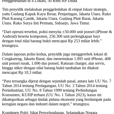
Penggeledahan di 4 Lokasi, 50 Ribu HP Disita
Tim penyidik melakukan penggeledahan di empat lokasi strategis,
yaitu Gudang Kapuk Kayu Besar, Penjaringan, Jakarta Utara. Ruko
Pluit Karang Cantik, Jakarta Utara. Gudang Pluit Barat, Jakarta
Utara. Ruko Surya Inti Permata, Sidoarjo, Jawa Timur.
“Dari operasi tersebut, polisi menyita ±50.000 unit ponsel (iPhone &
Android) beserta komponen, 256.300 unit perlengkapan bayi
dengan total nilai barang bukti mencapai Rp 253 miliar lebih.”
terangnya.
Dalam laporan polisi kedua, penyidik juga menggerebek lokasi di
Cengkareng, Jakarta Barat, dan menemukan 1.895 unit iPhone, 408
unit ponsel rusak, 1.696 dus ponsel, Ratusan charger, alat servis,
hingga stiker dengan nilai barang bukti tambahan ini ditaksir
mencapai Rp 10,3 miliar.
“Para tersangka dijerat dengan sejumlah pasal, antara lain UU No. 7
Tahun 2014 tentang Perdagangan, UU No. 3 Tahun 2014 tentang
Perindustrian, UU No. 8 Tahun 1999 tentang Perlindungan
Konsumen, KUHP terbaru (UU No. 1 Tahun 2023), kasus ini
dikategorikan sebagai tindak pidana ekonomi yang berdampak pada
kerugian negara dan industri dalam negeri.” terangnya.
Komitmen Polri: Sikat Penyelundupan, Selamatkan Negara