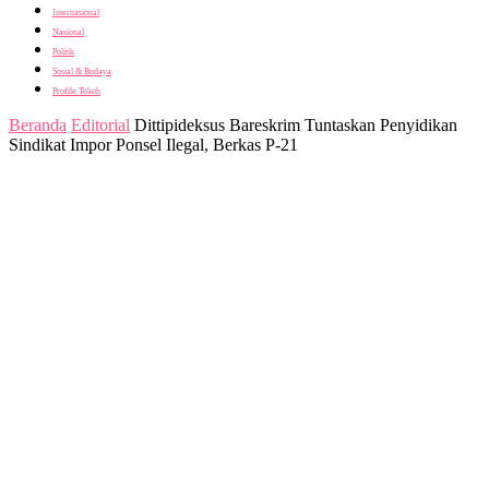
Internasional
Nasional
Politik
Sosial & Budaya
Profile Tokoh
Beranda
Editorial
Dittipideksus Bareskrim Tuntaskan Penyidikan
Sindikat Impor Ponsel Ilegal, Berkas P-21