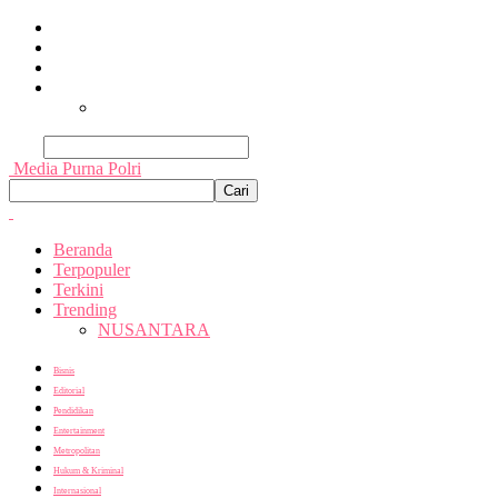
Beranda
Terpopuler
Terkini
Trending
Nusantara
Cari
Media Purna Polri
Beranda
Terpopuler
Terkini
Trending
NUSANTARA
Bisnis
Editorial
Pendidikan
Entertainment
Metropolitan
Hukum & Kriminal
Internasional