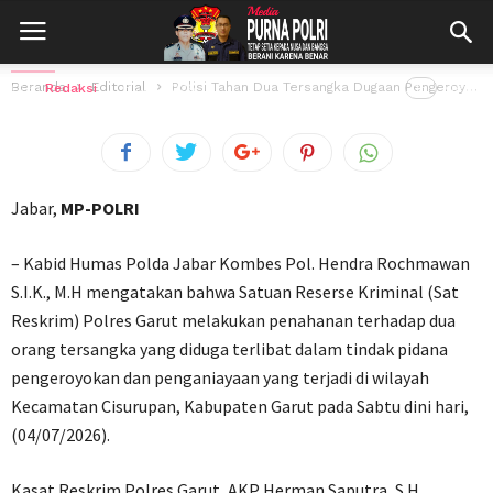
Aksi diduga dipicu Pengaruh Minuman
Keras
Beranda
Editorial
Polisi Tahan Dua Tersangka Dugaan Pengeroyokan di Kecamatan Cisurupan, Aksi diduga dipicu...
Oleh
Redaksi
6 Juli 2026
15
views
Jabar,
MP-POLRI
– Kabid Humas Polda Jabar Kombes Pol. Hendra Rochmawan
S.I.K., M.H mengatakan bahwa Satuan Reserse Kriminal (Sat
Reskrim) Polres Garut melakukan penahanan terhadap dua
orang tersangka yang diduga terlibat dalam tindak pidana
pengeroyokan dan penganiayaan yang terjadi di wilayah
Kecamatan Cisurupan, Kabupaten Garut pada Sabtu dini hari,
(04/07/2026).
Kasat Reskrim Polres Garut, AKP Herman Saputra, S.H.,