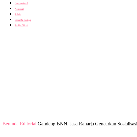
Internasional
Nasional
Politik
Sosial & Budaya
Profile Tokoh
Beranda
Editorial
Gandeng BNN, Jasa Raharja Gencarkan Sosialisa