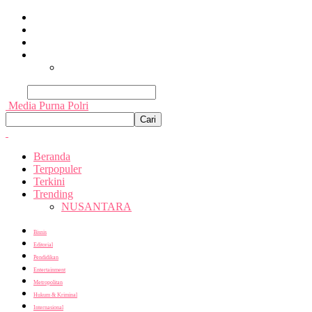
Beranda
Terpopuler
Terkini
Trending
Nusantara
Cari
Media Purna Polri
Beranda
Terpopuler
Terkini
Trending
NUSANTARA
Bisnis
Editorial
Pendidikan
Entertainment
Metropolitan
Hukum & Kriminal
Internasional