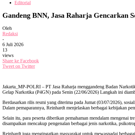
Editorial
Gandeng BNN, Jasa Raharja Gencarkan So
Oleh
Redaksi
-
6 Juli 2026
13
views
Share ke Facebook
Tweet on Twitter
Jakarta_MP-POLRI – PT Jasa Raharja menggandeng Badan Narkotika 
Gelap Narkotika (P4GN) pada Senin (22/06/2026) Langkah ini diambi
​Berdasarkan rilis resmi yang diterima pada Jumat (03/07/2026), s
Dalam pemaparannya, Reinhardt menjelaskan berbagai kebijakan pem
​Selain itu, para peserta diberikan pemahaman mendalam mengenai t
disampaikan mencakup pengenalan berbagai jenis narkotika, psikotrop
​Reinhardt juga mengingatkan masyarakat untuk mewaspadai berbagai