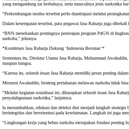
yang mengandung zat berbahaya, serta munculnya jenis narkotika ba
​“Perkembangan modus tersebut perlu diantisipasi melalui peningkata
​Dalam kesempatan tersebut, para pegawai Jasa Raharja juga dibekali 
​“BNN menekankan pentingnya penerapan program P4GN di lingkungan k
narkoba,” jelasnya.
*​Komitmen Jasa Raharja Dukung ‘Indonesia Bersinar’*
​Sementara itu, Direktur Utama Jasa Raharja, Muhammad Awaluddin, 
maupun bangsa.
​“Karena itu, seluruh insan Jasa Raharja memiliki peran penting dal
​Menurut Awaluddin, benteng pertahanan melawan narkoba tidak bisa di
​“Melalui kegiatan sosialisasi ini, diharapkan seluruh insan Jasa Ra
penyalahgunaan narkotika,” lanjutnya.
​Ia menambahkan, edukasi dan deteksi dini menjadi langkah strateg
berintegritas dan berorientasi pada keselamatan. Langkah ini juga 
​“Lingkungan kerja yang bebas narkoba merupakan fondasi penting bagi