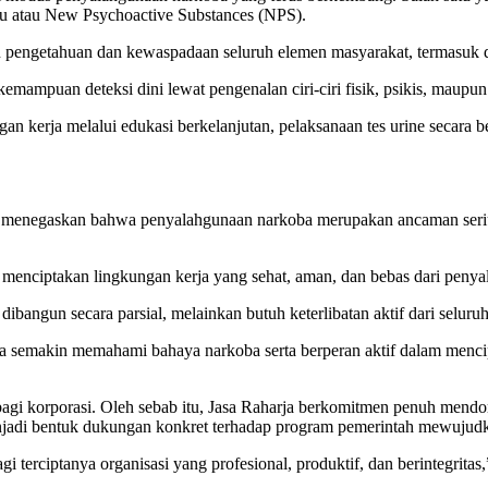
ru atau New Psychoactive Substances (NPS).
n pengetahuan dan kewaspadaan seluruh elemen masyarakat, termasuk di
kemampuan deteksi dini lewat pengenalan ciri-ciri fisik, psikis, maupu
erja melalui edukasi berkelanjutan, pelaksanaan tes urine secara be
menegaskan bahwa penyalahgunaan narkoba merupakan ancaman serius y
am menciptakan lingkungan kerja yang sehat, aman, dan bebas dari peny
bangun secara parsial, melainkan butuh keterlibatan aktif dari seluruh
harja semakin memahami bahaya narkoba serta berperan aktif dalam menc
is bagi korporasi. Oleh sebab itu, Jasa Raharja berkomitmen penuh me
menjadi bentuk dukungan konkret terhadap program pemerintah mewujudk
 terciptanya organisasi yang profesional, produktif, dan berintegrita