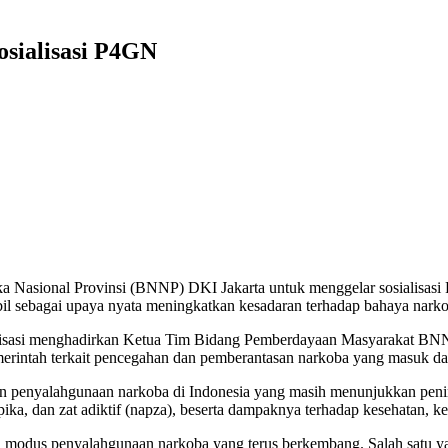
sialisasi P4GN
Nasional Provinsi (BNNP) DKI Jakarta untuk menggelar sosialisasi
l sebagai upaya nyata meningkatkan kesadaran terhadap bahaya narkob
osialisasi menghadirkan Ketua Tim Bidang Pemberdayaan Masyarakat BNN
erintah terkait pencegahan dan pemberantasan narkoba yang masuk dal
ren penyalahgunaan narkoba di Indonesia yang masih menunjukkan peni
ika, dan zat adiktif (napza), beserta dampaknya terhadap kesehatan, 
 modus penyalahgunaan narkoba yang terus berkembang. Salah satu yan