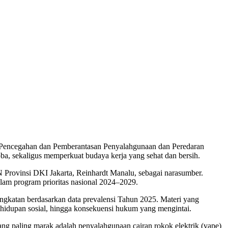
 Pencegahan dan Pemberantasan Penyalahgunaan dan Peredaran
a, sekaligus memperkuat budaya kerja yang sehat dan bersih.
 Provinsi DKI Jakarta, Reinhardt Manalu, sebagai narasumber.
am program prioritas nasional 2024–2029.
ngkatan berdasarkan data prevalensi Tahun 2025. Materi yang
kehidupan sosial, hingga konsekuensi hukum yang mengintai.
g paling marak adalah penyalahgunaan cairan rokok elektrik (vape)