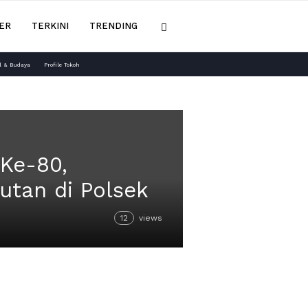
ER
TERKINI
TRENDING
l & Budaya
Profile Tokoh
 Ke-80,
utan di Polsek
12
views