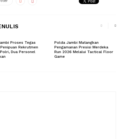
tter
ENULIS
Jambi Proses Tegas
Polda Jambi Matangkan
 Penipuan Rekrutmen
Pengamanan Presisi Merdeka
 Polri, Dua Personel
Run 2026 Melalui Tactical Floor
kan
Game