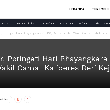
BERANDA
TERPOPUL
tropolitan
Hukum & Kriminal
Internasional
Internasional
Nasional
Politik
Sosia
lar, Peringati Hari Bhayangkara Ke-80, Danramil dan Wakil Camat Kalideres...
lar, Peringati Hari Bhayangkara
akil Camat Kalideres Beri Kej
witter