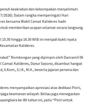
 penuh keakraban dan kekompakan menyelimuti
1/7/2026). Dalam rangka memperingati Hari
res bersama Wakil Camat Kalideres hadir
ntuk memberikan ucapan selamat secara langsung.
 15.30 hingga 16.30 WIB ini menjadi bukti nyata
h Kecamatan Kalideres.
rakat” Rombongan yang dipimpin oleh Danramil 06
kil Camat Kalideres, Danur Sasono, disambut hangat
 S.Kom., S.I.K., M.H., beserta jajaran perwira dan
eres menyampaikan apresiasi atas dedikasi Polri,
njaga keamanan wilayah. Beliau juga menegaskan
yangkara ke-80 tahun ini, yaitu “Polri untuk