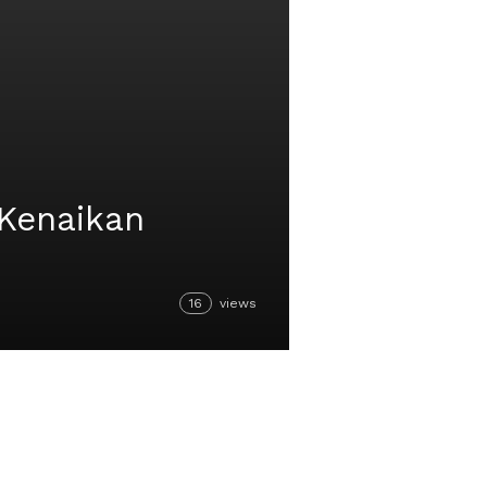
 Kenaikan
16
views