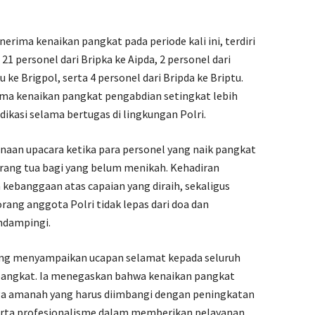
erima kenaikan pangkat pada periode kali ini, terdiri
, 21 personel dari Bripka ke Aipda, 2 personel dari
u ke Brigpol, serta 4 personel dari Bripda ke Briptu.
rima kenaikan pangkat pengabdian setingkat lebih
dikasi selama bertugas di lingkungan Polri.
anaan upacara ketika para personel yang naik pangkat
orang tua bagi yang belum menikah. Kehadiran
kebanggaan atas capaian yang diraih, sekaligus
ang anggota Polri tidak lepas dari doa dan
ndampingi.
ng menyampaikan ucapan selamat kepada seluruh
angkat. Ia menegaskan bahwa kenaikan pangkat
ga amanah yang harus diimbangi dengan peningkatan
 serta profesionalisme dalam memberikan pelayanan