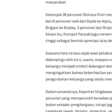
masyarakat.
Sebanyak 38 personel Bintara Polri men
dari 8 personel naik dari Aipda ke Aiptu
Brigpol ke Bripka, 3 personel dari Bript
Selain itu, Kompol Parsudi juga mene
tinggi sebagai bentuk apresiasi atas de
Suasana haru terasa sejak awal pelaks
didampingi oleh istri, suami, maupun 
keluarga menjadi simbol dukungan dan 
mengingatkan bahwa keberhasilan seor
pengorbanan keluarga yang selalu me
Dalam amanatnya, Kapolres Singkawa
personel yang memperoleh kenaikan p
bukan sekadar penghargaan, tetapi ju
tanggung jawab, disiplin, integritas,