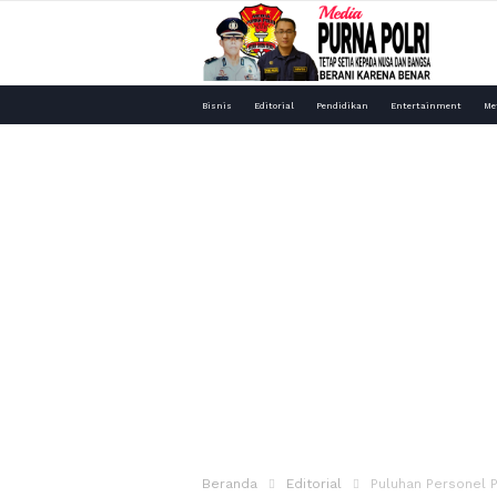
Media
Bisnis
Editorial
Pendidikan
Entertainment
Me
Purna
Polri
Beranda
Editorial
Puluhan Personel 