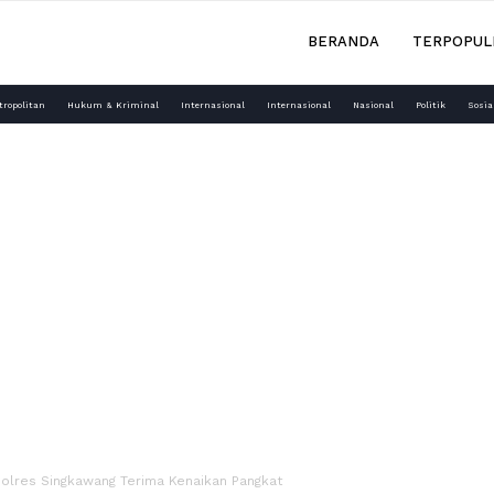
BERANDA
TERPOPUL
tropolitan
Hukum & Kriminal
Internasional
Internasional
Nasional
Politik
Sosia
Polres Singkawang Terima Kenaikan Pangkat