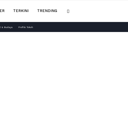
ER
TERKINI
TRENDING
l & Budaya
Profile Tokoh