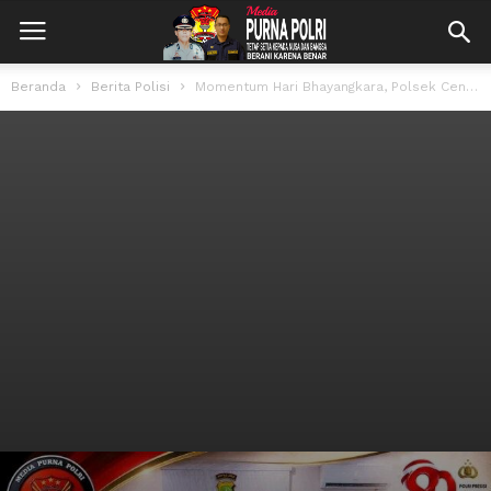
Beranda
Berita Polisi
Momentum Hari Bhayangkara, Polsek Cengkareng Gelar Syukuran Bersama 3 Pilar dan Masyarakat