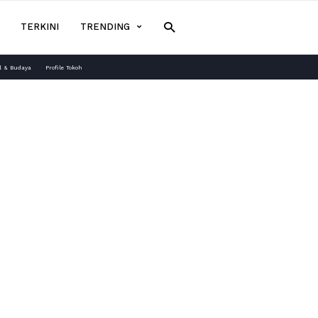
TERKINI
TRENDING
l & Budaya
Profile Tokoh