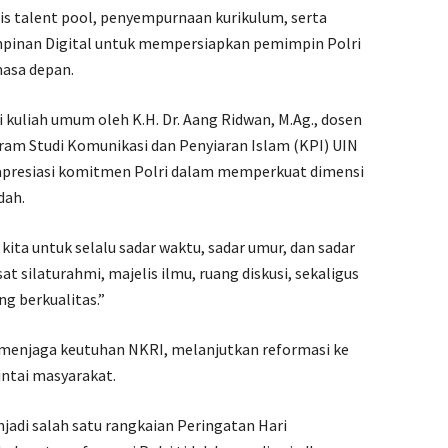
 talent pool, penyempurnaan kurikulum, serta
inan Digital untuk mempersiapkan pemimpin Polri
asa depan.
si kuliah umum oleh K.H. Dr. Aang Ridwan, M.Ag., dosen
am Studi Komunikasi dan Penyiaran Islam (KPI) UIN
apresiasi komitmen Polri dalam memperkuat dimensi
dah.
ta untuk selalu sadar waktu, sadar umur, dan sadar
at silaturahmi, majelis ilmu, ruang diskusi, sekaligus
g berkualitas.”
s menjaga keutuhan NKRI, melanjutkan reformasi ke
cintai masyarakat.
njadi salah satu rangkaian Peringatan Hari