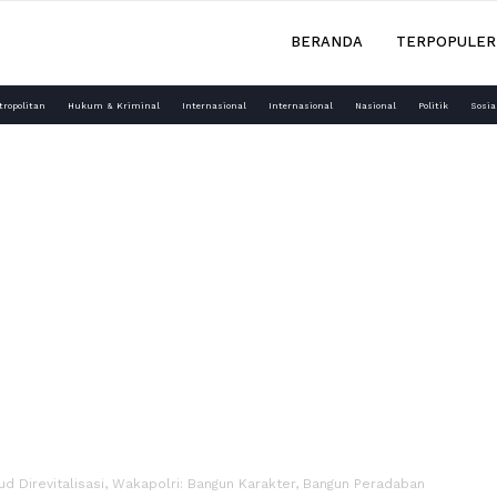
BERANDA
TERPOPULER
tropolitan
Hukum & Kriminal
Internasional
Internasional
Nasional
Politik
Sosia
jud Direvitalisasi, Wakapolri: Bangun Karakter, Bangun Peradaban