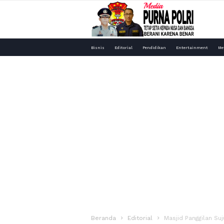
Media
Bisnis
Editorial
Pendidikan
Entertainment
Me
Purna
Polri
Beranda
Editorial
Masjid Panggilan Su