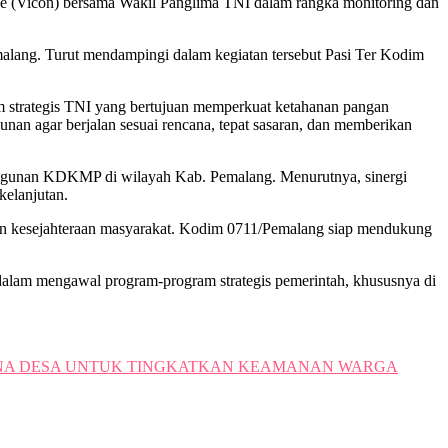
 (Vicon) bersama Wakil Panglima TNI dalam rangka monitoring dan
lang. Turut mendampingi dalam kegiatan tersebut Pasi Ter Kodim
strategis TNI yang bertujuan memperkuat ketahanan pangan
nan agar berjalan sesuai rencana, tepat sasaran, dan memberikan
gunan KDKMP di wilayah Kab. Pemalang. Menurutnya, sinergi
kelanjutan.
n kesejahteraan masyarakat. Kodim 0711/Pemalang siap mendukung
dalam mengawal program-program strategis pemerintah, khususnya di
DANA DESA UNTUK TINGKATKAN KEAMANAN WARGA