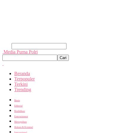
Cari
Media Purna Polri
Beranda
Terpopuler
Terkini
Trending
Bisnis
Editorial
Pendidikan
Entertainment
Metropolitan
Hukum & Kriminal
Internasional