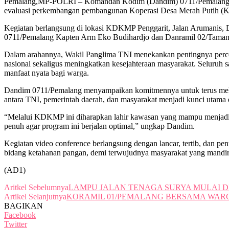
Pemalang,MP-POLRI – Komandan Kodim (Dandim) 0711/Pemalang, Let
evaluasi perkembangan pembangunan Koperasi Desa Merah Putih (K
Kegiatan berlangsung di lokasi KDKMP Penggarit, Jalan Arumanis,
0711/Pemalang Kapten Arm Eko Budihardjo dan Danramil 02/Tama
Dalam arahannya, Wakil Panglima TNI menekankan pentingnya perce
nasional sekaligus meningkatkan kesejahteraan masyarakat. Seluruh 
manfaat nyata bagi warga.
Dandim 0711/Pemalang menyampaikan komitmennya untuk terus mel
antara TNI, pemerintah daerah, dan masyarakat menjadi kunci utam
“Melalui KDKMP ini diharapkan lahir kawasan yang mampu menjadi 
penuh agar program ini berjalan optimal,” ungkap Dandim.
Kegiatan video conference berlangsung dengan lancar, tertib, dan 
bidang ketahanan pangan, demi terwujudnya masyarakat yang mandiri,
(AD1)
Aritkel Sebelumnya
LAMPU JALAN TENAGA SURYA MULAI 
Artikel Selanjutnya
KORAMIL 01/PEMALANG BERSAMA WA
BAGIKAN
Facebook
Twitter