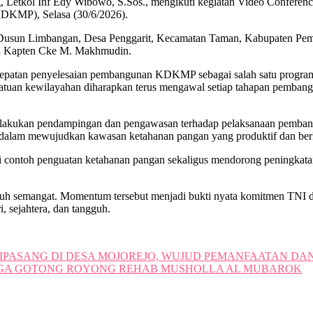
kol Inf Edy Wibowo, S.Sos., mengikuti kegiatan Video Conference
DKMP), Selasa (30/6/2026).
 Dusun Limbangan, Desa Penggarit, Kecamatan Taman, Kabupaten Pema
n Kapten Cke M. Makhmudin.
patan penyelesaian pembangunan KDKMP sebagai salah satu program 
satuan kewilayahan diharapkan terus mengawal setiap tahapan pembangu
akukan pendampingan dan pengawasan terhadap pelaksanaan pemban
a dalam mewujudkan kawasan ketahanan pangan yang produktif dan ber
contoh penguatan ketahanan pangan sekaligus mendorong peningkata
penuh semangat. Momentum tersebut menjadi bukti nyata komitmen TNI 
 sejahtera, dan tangguh.
DIPASANG DI DESA MOJOREJO, WUJUD PEMANFAATAN 
RGA GOTONG ROYONG REHAB MUSHOLLA AL MUBAROK