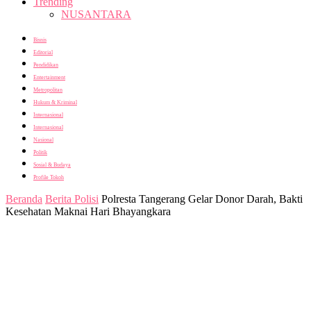
Trending
NUSANTARA
Bisnis
Editorial
Pendidikan
Entertainment
Metropolitan
Hukum & Kriminal
Internasional
Internasional
Nasional
Politik
Sosial & Budaya
Profile Tokoh
Beranda
Berita Polisi
Polresta Tangerang Gelar Donor Darah, Bakti
Kesehatan Maknai Hari Bhayangkara