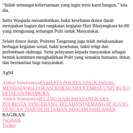
“Inilah semangat kebersamaan yang ingin terus kami bangun,” kita
dia.
Indra Waspada menambahkan, bakti kesehatan donor darah
merupakan bagian dari rangkaian kegiatan Hari Bhayangkara ke-80
yang mengusung semangat Polri untuk Masyarakat.
Selain donor darah, Polresta Tangerang juga telah melaksanakan
berbagai kegiatan sosial, bakti kesehatan, bakti religi dan
perlombaan olahraga. Serta pelayanan kepada masyarakat sebagai
bentuk komitmen menghadirkan Polri yang semakin humanis, dekat,
dan bermanfaat bagi masyarakat.
Ag94
Aritkel Sebelumnya
PAMAPTA POLRES SINGKAWANG
MENDATANGI LOKASI KEBAKARAN EMPAT UNIT RUKO
DI JALAN PRAMUKA
Artikel Selanjutnya
JELANG HARI BHAYANGKARA,
POLRESTA TANGERANG TELADANI SEMANGAT JUANG
DENGAN ZIARAH DI TAMAN MAKAM PAHLAWAN
BAGIKAN
Facebook
Twitter