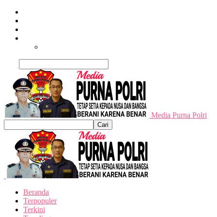
Beranda
Terpopuler
Terkini
Trending
Nusantara
Cari
Media Purna Polri
Beranda
Terpopuler
Terkini