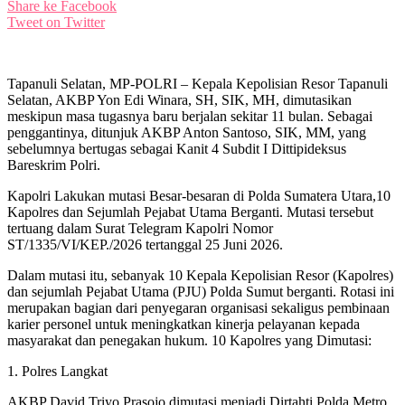
Share ke Facebook
Tweet on Twitter
Tapanuli Selatan, MP-POLRI – Kepala Kepolisian Resor Tapanuli
Selatan, AKBP Yon Edi Winara, SH, SIK, MH, dimutasikan
meskipun masa tugasnya baru berjalan sekitar 11 bulan. Sebagai
penggantinya, ditunjuk AKBP Anton Santoso, SIK, MM, yang
sebelumnya bertugas sebagai Kanit 4 Subdit I Dittipideksus
Bareskrim Polri.
Kapolri Lakukan mutasi Besar-besaran di Polda Sumatera Utara,10
Kapolres dan Sejumlah Pejabat Utama Berganti. Mutasi tersebut
tertuang dalam Surat Telegram Kapolri Nomor
ST/1335/VI/KEP./2026 tertanggal 25 Juni 2026.
Dalam mutasi itu, sebanyak 10 Kepala Kepolisian Resor (Kapolres)
dan sejumlah Pejabat Utama (PJU) Polda Sumut berganti. Rotasi ini
merupakan bagian dari penyegaran organisasi sekaligus pembinaan
karier personel untuk meningkatkan kinerja pelayanan kepada
masyarakat dan penegakan hukum. 10 Kapolres yang Dimutasi:
1. Polres Langkat
AKBP David Triyo Prasojo dimutasi menjadi Dirtahti Polda Metro