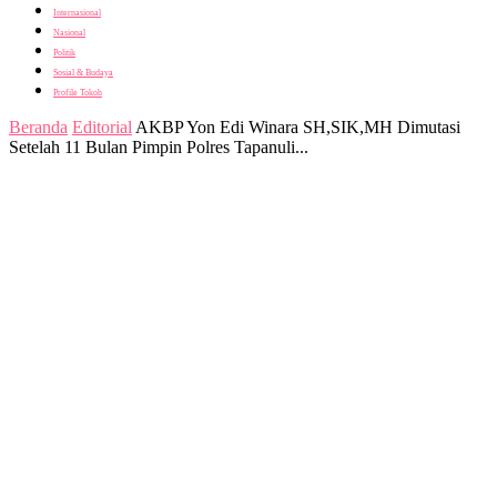
Internasional
Nasional
Politik
Sosial & Budaya
Profile Tokoh
Beranda
Editorial
AKBP Yon Edi Winara SH,SIK,MH Dimutasi
Setelah 11 Bulan Pimpin Polres Tapanuli...