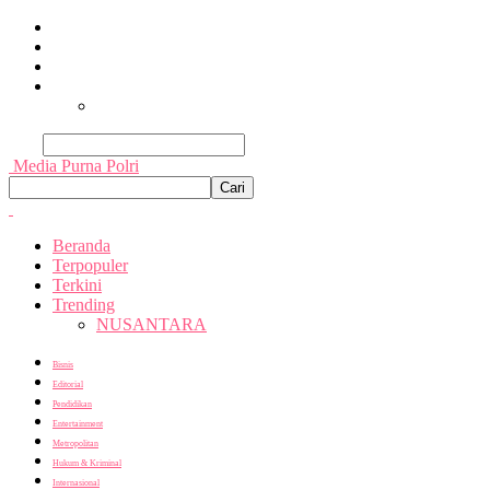
Beranda
Terpopuler
Terkini
Trending
Nusantara
Cari
Media Purna Polri
Beranda
Terpopuler
Terkini
Trending
NUSANTARA
Bisnis
Editorial
Pendidikan
Entertainment
Metropolitan
Hukum & Kriminal
Internasional