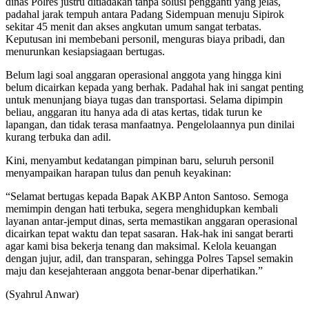
dinas Polres justru ditiadakan tanpa solusi pengganti yang jelas,
padahal jarak tempuh antara Padang Sidempuan menuju Sipirok
sekitar 45 menit dan akses angkutan umum sangat terbatas.
Keputusan ini membebani personil, menguras biaya pribadi, dan
menurunkan kesiapsiagaan bertugas.
Belum lagi soal anggaran operasional anggota yang hingga kini
belum dicairkan kepada yang berhak. Padahal hak ini sangat penting
untuk menunjang biaya tugas dan transportasi. Selama dipimpin
beliau, anggaran itu hanya ada di atas kertas, tidak turun ke
lapangan, dan tidak terasa manfaatnya. Pengelolaannya pun dinilai
kurang terbuka dan adil.
Kini, menyambut kedatangan pimpinan baru, seluruh personil
menyampaikan harapan tulus dan penuh keyakinan:
“Selamat bertugas kepada Bapak AKBP Anton Santoso. Semoga
memimpin dengan hati terbuka, segera menghidupkan kembali
layanan antar-jemput dinas, serta memastikan anggaran operasional
dicairkan tepat waktu dan tepat sasaran. Hak-hak ini sangat berarti
agar kami bisa bekerja tenang dan maksimal. Kelola keuangan
dengan jujur, adil, dan transparan, sehingga Polres Tapsel semakin
maju dan kesejahteraan anggota benar-benar diperhatikan.”
(Syahrul Anwar)