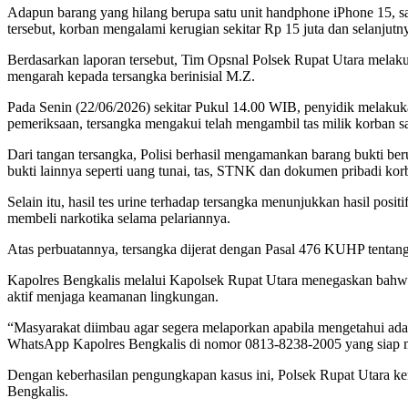
Adapun barang yang hilang berupa satu unit handphone iPhone 15, s
tersebut, korban mengalami kerugian sekitar Rp 15 juta dan selanjut
Berdasarkan laporan tersebut, Tim Opsnal Polsek Rupat Utara melaku
mengarah kepada tersangka berinisial M.Z.
Pada Senin (22/06/2026) sekitar Pukul 14.00 WIB, penyidik melakuka
pemeriksaan, tersangka mengakui telah mengambil tas milik korban saa
Dari tangan tersangka, Polisi berhasil mengamankan barang bukti b
bukti lainnya seperti uang tunai, tas, STNK dan dokumen pribadi ko
Selain itu, hasil tes urine terhadap tersangka menunjukkan hasil p
membeli narkotika selama pelariannya.
Atas perbuatannya, tersangka dijerat dengan Pasal 476 KUHP tentang 
Kapolres Bengkalis melalui Kapolsek Rupat Utara menegaskan bahwa
aktif menjaga keamanan lingkungan.
“Masyarakat diimbau agar segera melaporkan apabila mengetahui ada
WhatsApp Kapolres Bengkalis di nomor 0813-8238-2005 yang siap me
Dengan keberhasilan pengungkapan kasus ini, Polsek Rupat Utara k
Bengkalis.