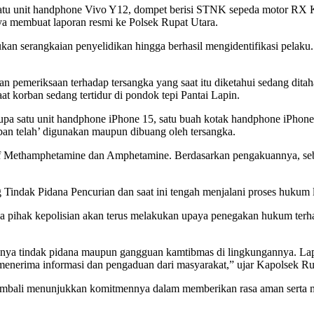
atu unit handphone Vivo Y12, dompet berisi STNK sepeda motor RX Ki
nya membuat laporan resmi ke Polsek Rupat Utara.
kan serangkaian penyelidikan hingga berhasil mengidentifikasi pelaku
n pemeriksaan terhadap tersangka yang saat itu diketahui sedang dita
t korban sedang tertidur di pondok tepi Pantai Lapin.
erupa satu unit handphone iPhone 15, satu buah kotak handphone iPho
rban telah’ digunakan maupun dibuang oleh tersangka.
ositif Methamphetamine dan Amphetamine. Berdasarkan pengakuannya, seb
Tindak Pidana Pencurian dan saat ini tengah menjalani proses hukum l
 pihak kepolisian akan terus melakukan upaya penegakan hukum terha
nya tindak pidana maupun gangguan kamtibmas di lingkungannya. Lapor
nerima informasi dan pengaduan dari masyarakat,” ujar Kapolsek Ru
embali menunjukkan komitmennya dalam memberikan rasa aman serta m