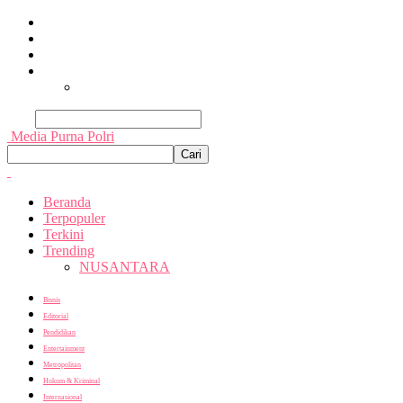
Beranda
Terpopuler
Terkini
Trending
Nusantara
Cari
Media Purna Polri
Beranda
Terpopuler
Terkini
Trending
NUSANTARA
Bisnis
Editorial
Pendidikan
Entertainment
Metropolitan
Hukum & Kriminal
Internasional