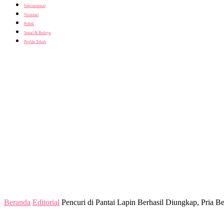
Internasional
Nasional
Politik
Sosial & Budaya
Profile Tokoh
Beranda
Editorial
Pencuri di Pantai Lapin Berhasil Diungkap, Pria Be