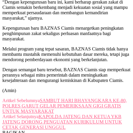
“Dengan kepengurusan baru ini, kami berharap gerakan zakat di
Ciamis semakin berkembang menjadi kekuatan sosial yang mampu
memperkuat persaudaraan dan membangun kemandirian
masyarakat,” ujarnya.
Kepengurusan baru BAZNAS Ciamis menargetkan peningkatan
penghimpunan zakat sekaligus perluasan manfaatnya bagi
masyarakat.
Melalui program yang tepat sasaran, BAZNAS Ciamis tidak hanya
membantu mustahik memenuhi kebutuhan dasar mereka, tetapi juga
mendorong pemberdayaan ekonomi yang berkelanjutan.
Dengan semangat baru tersebut, BAZNAS Ciamis siap memperkuat
perannya sebagai mitra pemerintah dalam meningkatkan
kesejahteraan dan mengurangi kemiskinan di Kabupaten Ciamis.
(Amin)
Aritkel Sebelumnya
SAMBUT HARI BHAYANGKARA KE-80,
POLRES GARUT GELAR PEMERIKSAAN GIGI GRATIS
UNTUK MASYARAKAT
Artikel Selanjutnya
KAPOLDA JATENG DAN KETUA YKB
JATENG DORONG PENGUATAN KURIKULUM UNTUK
CETAK GENERASI UNGGUL
BAGIKAN