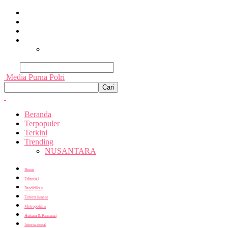
Beranda
Terpopuler
Terkini
Trending
Nusantara
Cari
Media Purna Polri
Beranda
Terpopuler
Terkini
Trending
NUSANTARA
Bisnis
Editorial
Pendidikan
Entertainment
Metropolitan
Hukum & Kriminal
Internasional