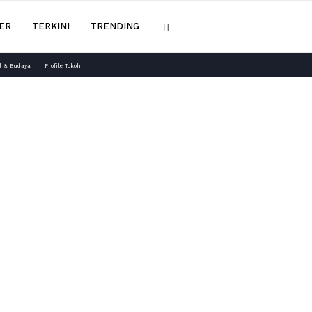
ER
TERKINI
TRENDING
l & Budaya
Profile Tokoh