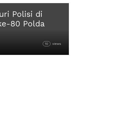
i Polisi di
ke-80 Polda
10
views