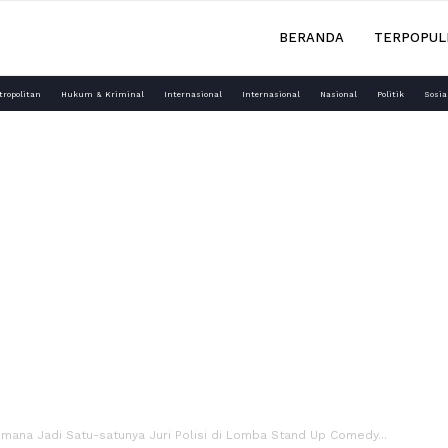
BERANDA
TERPOPUL
tropolitan
Hukum & Kriminal
Internasional
Internasional
Nasional
Politik
Sosia
smana Jadi Satu-satunya Juri Polisi di Lomba Stand Up Comedy...