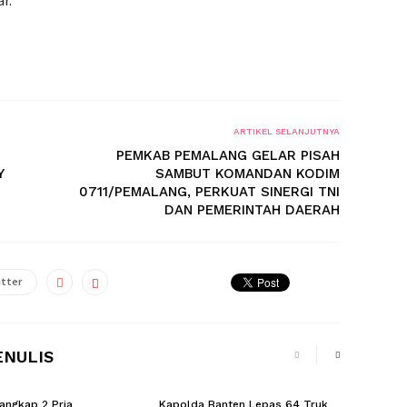
r.
ARTIKEL SELANJUTNYA
PEMKAB PEMALANG GELAR PISAH
Y
SAMBUT KOMANDAN KODIM
0711/PEMALANG, PERKUAT SINERGI TNI
DAN PEMERINTAH DAERAH
tter
ENULIS
Tangkap 2 Pria
Kapolda Banten Lepas 64 Truk