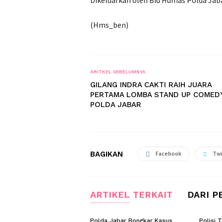
Dikeluarkan oleh Bid Humas Polda Jaba
(Hms_ben)
ARITKEL SEBELUMNYA
GILANG INDRA CAKTI RAIH JUARA
PERTAMA LOMBA STAND UP COMED
POLDA JABAR
BAGIKAN
Facebook
Twi
ARTIKEL TERKAIT
DARI P
Polda Jabar Bongkar Kasus
Polisi 