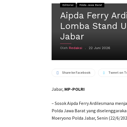
Editorial
Polda Jawa Barat
Aipda Ferry Ard
Lomba Stand U
Jabar
Oleh
Redaksi
22 Juni 2026
Share ke Facebook
Tweet on T
Jabar,
MP-POLRI
– Sosok Aipda Ferry Ardilesmana menj
Polda Jawa Barat yang diselenggaraka
Moeryono Polda Jabar, Senin (22/6/202