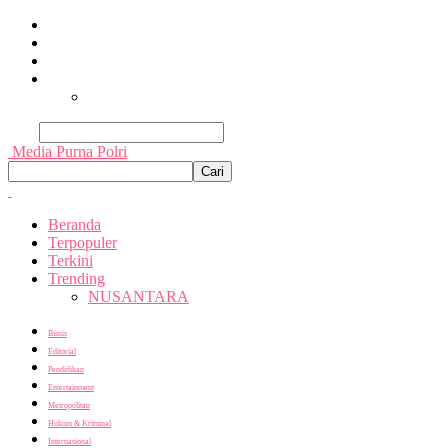
Beranda
Terpopuler
Terkini
Trending
Nusantara
Cari
Media Purna Polri
Beranda
Terpopuler
Terkini
Trending
NUSANTARA
Bisnis
Editorial
Pendidikan
Entertainment
Metropolitan
Hukum & Kriminal
Internasional