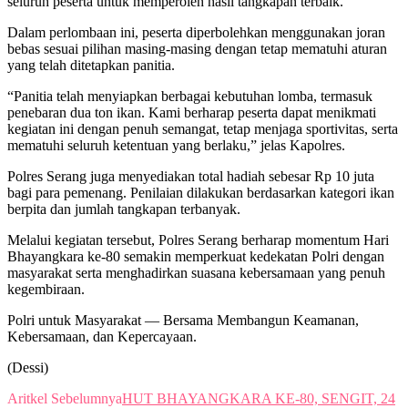
seluruh peserta untuk memperoleh hasil tangkapan terbaik.
Dalam perlombaan ini, peserta diperbolehkan menggunakan joran
bebas sesuai pilihan masing-masing dengan tetap mematuhi aturan
yang telah ditetapkan panitia.
“Panitia telah menyiapkan berbagai kebutuhan lomba, termasuk
penebaran dua ton ikan. Kami berharap peserta dapat menikmati
kegiatan ini dengan penuh semangat, tetap menjaga sportivitas, serta
mematuhi seluruh ketentuan yang berlaku,” jelas Kapolres.
Polres Serang juga menyediakan total hadiah sebesar Rp 10 juta
bagi para pemenang. Penilaian dilakukan berdasarkan kategori ikan
berpita dan jumlah tangkapan terbanyak.
Melalui kegiatan tersebut, Polres Serang berharap momentum Hari
Bhayangkara ke-80 semakin memperkuat kedekatan Polri dengan
masyarakat serta menghadirkan suasana kebersamaan yang penuh
kegembiraan.
Polri untuk Masyarakat — Bersama Membangun Keamanan,
Kebersamaan, dan Kepercayaan.
(Dessi)
Aritkel Sebelumnya
HUT BHAYANGKARA KE-80, SENGIT, 24