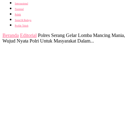
Internasional
Nasional
Politik
Sosial & Budaya
Profile Tokoh
Beranda
Editorial
Polres Serang Gelar Lomba Mancing Mania,
Wujud Nyata Polri Untuk Masyarakat Dalam...