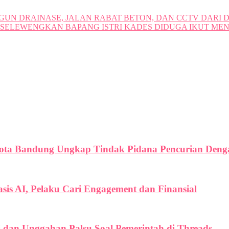
UN DRAINASE, JALAN RABAT BETON, DAN CCTV DARI DA
SELEWENGKAN BAPANG ISTRI KADES DIDUGA IKUT ME
Kota Bandung Ungkap Tindak Pidana Pencurian Denga
is AI, Pelaku Cari Engagement dan Finansial
i dan Unggahan Palsu Soal Pemerintah di Threads