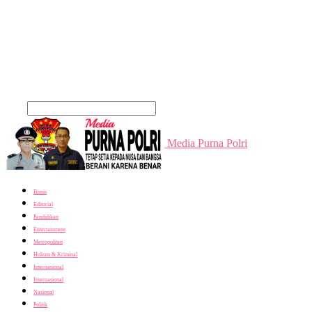
Cari
Media Purna Polri
Bisnis
Editorial
Pendidikan
Entertainment
Metropolitan
Hukum & Kriminal
Internasional
Internasional
Nasional
Politik