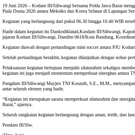
19 Juni 2026 – Kodam III/Siliwangi bersama Polda Jawa Barat mengg
Piala Dunia 2026 antara Meksiko dan Korea Selatan di Lapangan Se
Kegiatan yang berlangsung dari pukul 06.30 hingga 10.40 WIB terseb
Hadir dalam kegiatan itu Dankodiklatad,Kasdam III/Siliwangi, Kapol
jajaran Kodam III/Siliwangi, Dandim 0618/Kota Bandung, Koordinat
Kegiatan diawali dengan pertandingan mini soccer antara PJU Kodam
Setelah pertandingan berakhir, kegiatan dilanjutkan dengan nobar p
Pelaksanaan kegiatan bertujuan menjalin silaturahmi sekaligus memb
kegiatan ini juga menjadi momentum memperkuat sinergitas antara TNI
Pangdam III/Siliwangi Mayjen TNI Kosasih, S.E., M.M., menyampai
antar seluruh elemen yang hadir.
“Kegiatan ini merupakan sarana memperkuat silaturahmi dan sinergit
Barat,” ujarnya.
Seluruh rangkaian kegiatan berlangsung dengan aman, tertib, dan lanc
Pendam III/Slw.