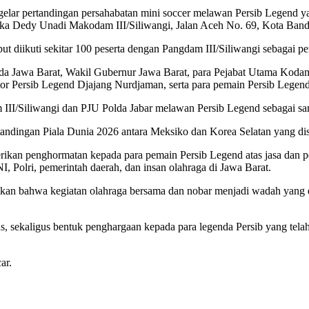
elar pertandingan persahabatan mini soccer melawan Persib Legend ya
rka Dedy Unadi Makodam III/Siliwangi, Jalan Aceh No. 69, Kota Band
ut diikuti sekitar 100 peserta dengan Pangdam III/Siliwangi sebagai 
da Jawa Barat, Wakil Gubernur Jawa Barat, para Pejabat Utama Kodam 
or Persib Legend Djajang Nurdjaman, serta para pemain Persib Legend
 III/Siliwangi dan PJU Polda Jabar melawan Persib Legend sebagai s
ertandingan Piala Dunia 2026 antara Meksiko dan Korea Selatan yang d
erikan penghormatan kepada para pemain Persib Legend atas jasa dan 
, Polri, pemerintah daerah, dan insan olahraga di Jawa Barat.
kan bahwa kegiatan olahraga bersama dan nobar menjadi wadah yang 
as, sekaligus bentuk penghargaan kepada para legenda Persib yang tel
ar.