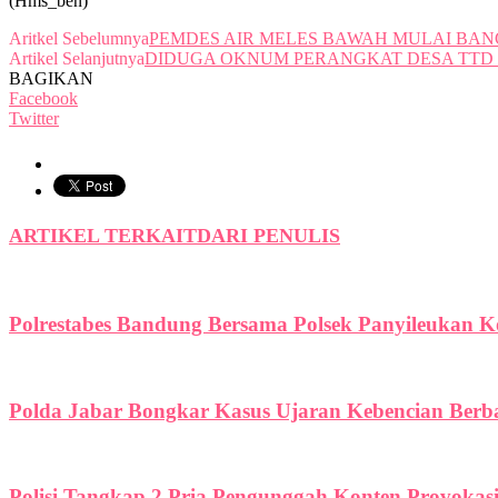
(Hms_ben)
Aritkel Sebelumnya
PEMDES AIR MELES BAWAH MULAI BANG
Artikel Selanjutnya
DIDUGA OKNUM PERANGKAT DESA TTD 
BAGIKAN
Facebook
Twitter
ARTIKEL TERKAIT
DARI PENULIS
Polrestabes Bandung Bersama Polsek Panyileukan 
Polda Jabar Bongkar Kasus Ujaran Kebencian Berbas
Polisi Tangkap 2 Pria Pengunggah Konten Provokas