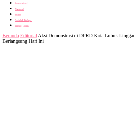
Internasional
Nasional
Politik
Sosial & Budaya
Profile Tokoh
Beranda
Editorial
Aksi Demonstrasi di DPRD Kota Lubuk Linggau
Berlangsung Hari Ini