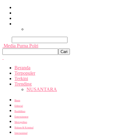
Beranda
Terpopuler
Terkini
Trending
Nusantara
Cari
Media Purna Polri
Beranda
Terpopuler
Terkini
Trending
NUSANTARA
Bisnis
Editorial
Pendidikan
Entertainment
Metropolitan
Hukum & Kriminal
Internasional