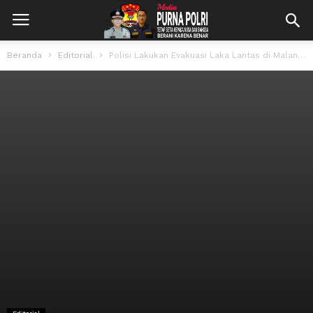
Beranda
Editorial
Polisi Lakukan Evakuasi Laka Lantas di Malangbong