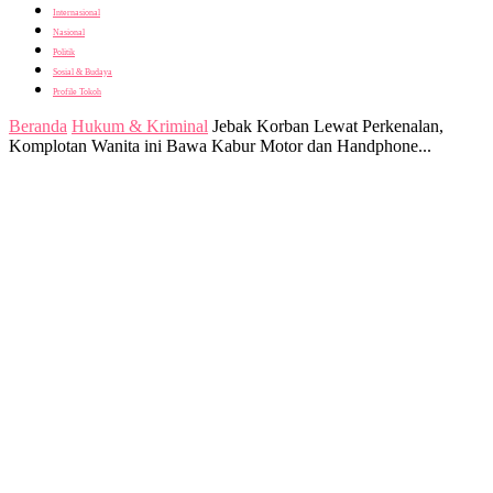
Internasional
Nasional
Politik
Sosial & Budaya
Profile Tokoh
Beranda
Hukum & Kriminal
Jebak Korban Lewat Perkenalan,
Komplotan Wanita ini Bawa Kabur Motor dan Handphone...