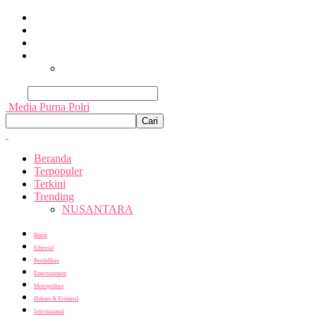
Beranda
Terpopuler
Terkini
Trending
Nusantara
Cari
Media Purna Polri
Beranda
Terpopuler
Terkini
Trending
NUSANTARA
Bisnis
Editorial
Pendidikan
Entertainment
Metropolitan
Hukum & Kriminal
Internasional