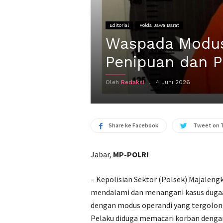
Editorial
Polda Jawa Barat
Waspada Modus
Penipuan dan 
Oleh
Redaksi
4 Juni 2026
Share ke Facebook
Tweet on 
Jabar,
MP-POLRI
– ‎Kepolisian Sektor (Polsek) Majalen
mendalami dan menangani kasus dugaa
dengan modus operandi yang tergolong
Pelaku diduga memacari korban denga