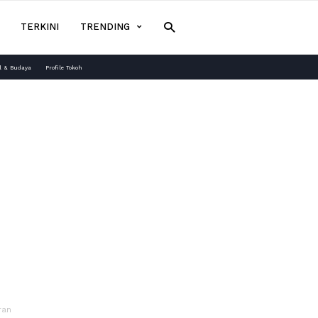
TERKINI
TRENDING
l & Budaya
Profile Tokoh
ran