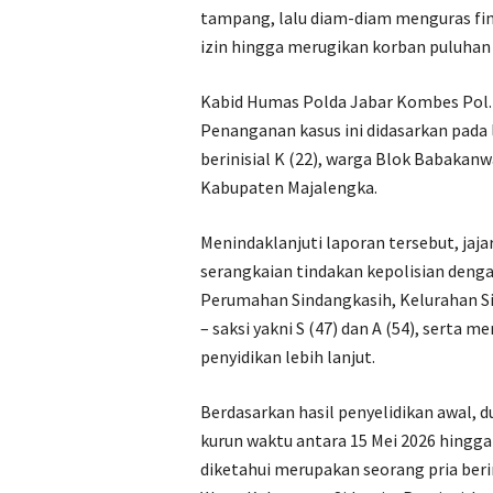
tampang, lalu diam-diam menguras fina
izin hingga merugikan korban puluhan 
Kabid Humas Polda Jabar ‎Kombes Pol
Penanganan kasus ini didasarkan pada 
berinisial K (22), warga Blok Babakan
Kabupaten Majalengka.
Menindaklanjuti laporan tersebut, ja
serangkaian tindakan kepolisian deng
Perumahan Sindangkasih, Kelurahan S
– saksi yakni S (47) dan A (54), sert
penyidikan lebih lanjut.
‎Berdasarkan hasil penyelidikan awal, 
kurun waktu antara 15 Mei 2026 hingga 
diketahui merupakan seorang pria ber