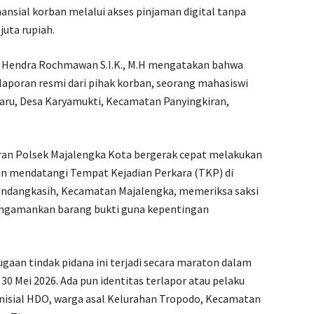
nsial korban melalui akses pinjaman digital tanpa
juta rupiah.
. Hendra Rochmawan S.I.K., M.H mengatakan bahwa
laporan resmi dari pihak korban, seorang mahasiswi
waru, Desa Karyamukti, Kecamatan Panyingkiran,
jaran Polsek Majalengka Kota bergerak cepat melakukan
an mendatangi Tempat Kejadian Perkara (TKP) di
indangkasih, Kecamatan Majalengka, memeriksa saksi
a mengamankan barang bukti guna kepentingan
dugaan tindak pidana ini terjadi secara maraton dalam
30 Mei 2026. Ada pun identitas terlapor atau pelaku
inisial HDO, warga asal Kelurahan Tropodo, Kecamatan