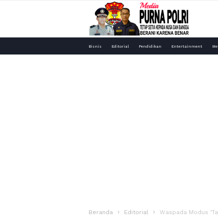
Media
Bisnis
Editorial
Pendidikan
Entertainment
Me
Purna
Polri
Beranda
Editorial
Waspada Modus ‘Tam