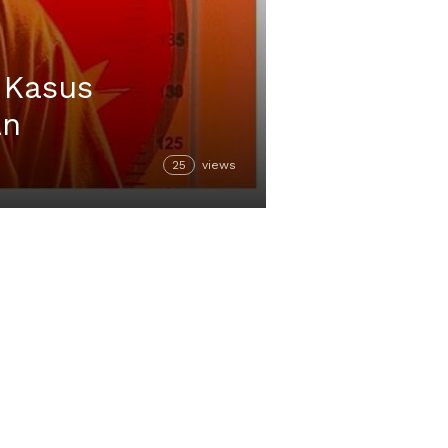
 Kasus
an
25
views