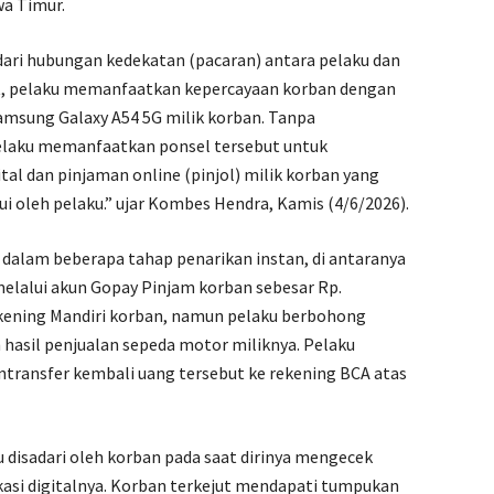
wa Timur.
 dari hubungan kedekatan (pacaran) antara pelaku dan
t, pelaku memanfaatkan kepercayaan korban dengan
msung Galaxy A54 5G milik korban. Tanpa
pelaku memanfaatkan ponsel tersebut untuk
ital dan pinjaman online (pinjol) milik korban yang
hui oleh pelaku.” ujar Kombes Hendra, Kamis (4/6/2026).
 dalam beberapa tahap penarikan instan, di antaranya‎
melalui akun Gopay Pinjam korban sebesar Rp.
rekening Mandiri korban, namun pelaku berbohong
 hasil penjualan sepeda motor miliknya. Pelaku
ransfer kembali uang tersebut ke rekening BCA atas
u disadari oleh korban pada saat dirinya mengecek
kasi digitalnya. Korban terkejut mendapati tumpukan