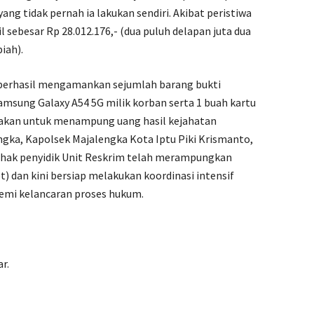
ng tidak pernah ia lakukan sendiri. Akibat peristiwa
 sebesar Rp 28.012.176,- (dua puluh delapan juta dua
iah).
 berhasil mengamankan sejumlah barang bukti
msung Galaxy A54 5G milik korban serta 1 buah kartu
nakan untuk menampung uang hasil kejahatan
ngka, Kapolsek Majalengka Kota Iptu Piki Krismanto,
pihak penyidik Unit Reskrim telah merampungkan
 dan kini bersiap melakukan koordinasi intensif
mi kelancaran proses hukum.
r.