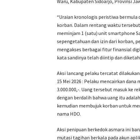
Waru, Kabupaten Sidoarjo, Provinsi Ja
“‎Uraian kronologis peristiwa bermula
korban. Dalam rentang waktu tersebu
meminjam 1 (satu) unit smartphone Sa
sepengetahuan dan izin dari korban, 
mengakses berbagai fitur finansial dig
kata sandinya telah diintip dan diketa
Aksi lancang pelaku tercatat dilakukan
15 Mei 2026 : Pelaku mencairkan dana 
3.000.000,-. Uang tersebut masuk ke 
dengan berdalih bahwa uang itu adalah
kemudian membujuk korban untuk ment
nama HDO.
Aksi penipuan berkedok asmara ini bar
mutasi tagihan berkala pada akun apli