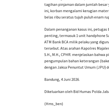
tagihan pinjaman dalam jumlah besar ya
ini, korban mengalami kerugian materil
belas ribu seratus tujuh puluh enam rup
‎Dalam penanganan kasus ini, petugas
penting, termasuk 1 unit handphone Sa
ATM Bank BCA milik pelaku yang digu
tersebut. Atas arahan Kapolres Majale
S.H., M.H., CPHR. menjelaskan bahwa 
pengumpulan bahan keterangan (baket)
dengan Jaksa Penuntut Umum (JPU) de
‎Bandung, 4 Juni 2026.
‎Dikeluarkan oleh Bid Humas Polda Jaba
(Hms_ben)