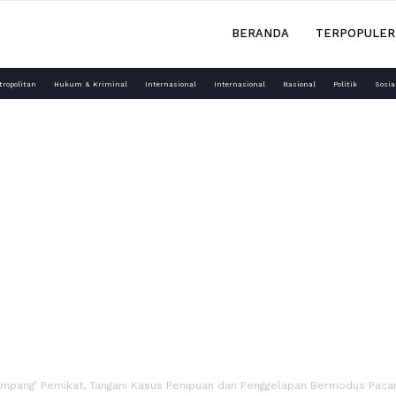
BERANDA
TERPOPULER
tropolitan
Hukum & Kriminal
Internasional
Internasional
Nasional
Politik
Sosia
pang’ Pemikat, Tangani Kasus Penipuan dan Penggelapan Bermodus Paca