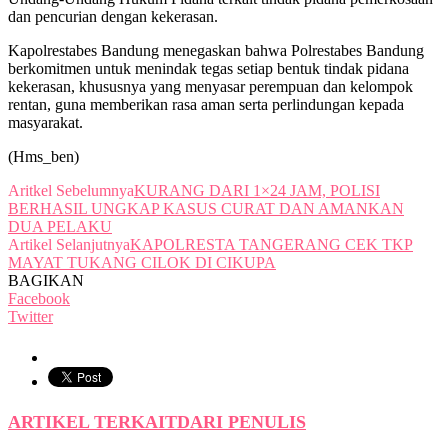
dan pencurian dengan kekerasan.
Kapolrestabes Bandung menegaskan bahwa Polrestabes Bandung
berkomitmen untuk menindak tegas setiap bentuk tindak pidana
kekerasan, khususnya yang menyasar perempuan dan kelompok
rentan, guna memberikan rasa aman serta perlindungan kepada
masyarakat.
(Hms_ben)
Aritkel Sebelumnya
KURANG DARI 1×24 JAM, POLISI
BERHASIL UNGKAP KASUS CURAT DAN AMANKAN
DUA PELAKU
Artikel Selanjutnya
KAPOLRESTA TANGERANG CEK TKP
MAYAT TUKANG CILOK DI CIKUPA
BAGIKAN
Facebook
Twitter
ARTIKEL TERKAIT
DARI PENULIS