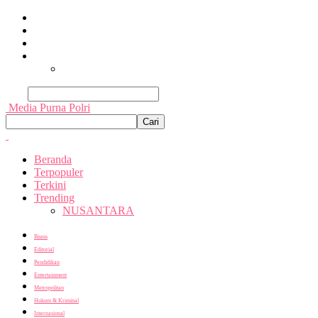
Beranda
Terpopuler
Terkini
Trending
Nusantara
Cari
Media Purna Polri
Beranda
Terpopuler
Terkini
Trending
NUSANTARA
Bisnis
Editorial
Pendidikan
Entertainment
Metropolitan
Hukum & Kriminal
Internasional