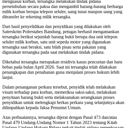
menguasai korban, tersangka melakukan tindak pidana
persetubuhan secara paksa dan mengambil barang-barang berharga
milik korban berupa telepon seluler, uang tunai maupun uang yang
ditransfer ke rekening milik tersangka.
Dari hasil penyelidikan dan penyidikan yang dilakukan oleh
Satreskrim Polrestabes Bandung, petugas berhasil mengamankan
tersangka berikut sejumlah barang bukti berupa dua unit telepon
seluler milik korban, satu unit sepeda motor yang digunakan
tersangka saat beraksi, satu bilah pisau serta pakaian yang
digunakan tersangka pada saat melakukan tindak pidana.
Diketahui tersangka merupakan residivis kasus pencurian dan baru
bebas pada bulan April 2026. Saat ini tersangka telah dilakukan
penangkapan dan penahanan guna menjalani proses hukum lebih
lanjut.
Dalam penanganan perkara tersebut, penyidik telah melakukan
visum terhadap para korban, memeriksa saksi-saksi, melakukan
penyitaan barang bukti serta melaksanakan serangkaian proses
penyidikan untuk melengkapi berkas perkara yang selanjutnya akan
dilimpahkan kepada Jaksa Penuntut Umum.
Atas perbuatannya, tersangka dijerat dengan Pasal 473 dan/atau
Pasal 479 Undang-Undang Nomor 1 Tahun 2023 tentang Kitab
Undang-Undang Hukum Pidana terkait tindak pidana pemerkosaan