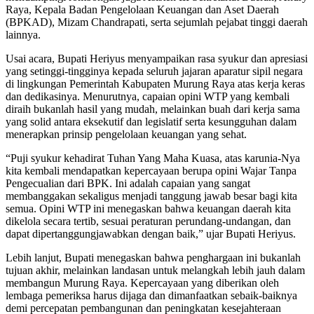
Raya, Kepala Badan Pengelolaan Keuangan dan Aset Daerah
(BPKAD), Mizam Chandrapati, serta sejumlah pejabat tinggi daerah
lainnya.
Usai acara, Bupati Heriyus menyampaikan rasa syukur dan apresiasi
yang setinggi-tingginya kepada seluruh jajaran aparatur sipil negara
di lingkungan Pemerintah Kabupaten Murung Raya atas kerja keras
dan dedikasinya. Menurutnya, capaian opini WTP yang kembali
diraih bukanlah hasil yang mudah, melainkan buah dari kerja sama
yang solid antara eksekutif dan legislatif serta kesungguhan dalam
menerapkan prinsip pengelolaan keuangan yang sehat.
“Puji syukur kehadirat Tuhan Yang Maha Kuasa, atas karunia-Nya
kita kembali mendapatkan kepercayaan berupa opini Wajar Tanpa
Pengecualian dari BPK. Ini adalah capaian yang sangat
membanggakan sekaligus menjadi tanggung jawab besar bagi kita
semua. Opini WTP ini menegaskan bahwa keuangan daerah kita
dikelola secara tertib, sesuai peraturan perundang-undangan, dan
dapat dipertanggungjawabkan dengan baik,” ujar Bupati Heriyus.
Lebih lanjut, Bupati menegaskan bahwa penghargaan ini bukanlah
tujuan akhir, melainkan landasan untuk melangkah lebih jauh dalam
membangun Murung Raya. Kepercayaan yang diberikan oleh
lembaga pemeriksa harus dijaga dan dimanfaatkan sebaik-baiknya
demi percepatan pembangunan dan peningkatan kesejahteraan