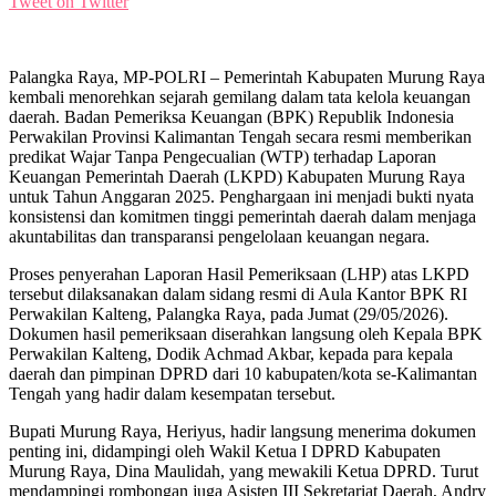
Tweet on Twitter
Palangka Raya, MP-POLRI – Pemerintah Kabupaten Murung Raya
kembali menorehkan sejarah gemilang dalam tata kelola keuangan
daerah. Badan Pemeriksa Keuangan (BPK) Republik Indonesia
Perwakilan Provinsi Kalimantan Tengah secara resmi memberikan
predikat Wajar Tanpa Pengecualian (WTP) terhadap Laporan
Keuangan Pemerintah Daerah (LKPD) Kabupaten Murung Raya
untuk Tahun Anggaran 2025. Penghargaan ini menjadi bukti nyata
konsistensi dan komitmen tinggi pemerintah daerah dalam menjaga
akuntabilitas dan transparansi pengelolaan keuangan negara.
Proses penyerahan Laporan Hasil Pemeriksaan (LHP) atas LKPD
tersebut dilaksanakan dalam sidang resmi di Aula Kantor BPK RI
Perwakilan Kalteng, Palangka Raya, pada Jumat (29/05/2026).
Dokumen hasil pemeriksaan diserahkan langsung oleh Kepala BPK
Perwakilan Kalteng, Dodik Achmad Akbar, kepada para kepala
daerah dan pimpinan DPRD dari 10 kabupaten/kota se-Kalimantan
Tengah yang hadir dalam kesempatan tersebut.
Bupati Murung Raya, Heriyus, hadir langsung menerima dokumen
penting ini, didampingi oleh Wakil Ketua I DPRD Kabupaten
Murung Raya, Dina Maulidah, yang mewakili Ketua DPRD. Turut
mendampingi rombongan juga Asisten III Sekretariat Daerah, Andry