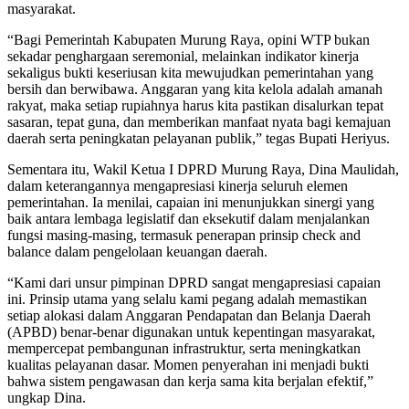
masyarakat.
“Bagi Pemerintah Kabupaten Murung Raya, opini WTP bukan
sekadar penghargaan seremonial, melainkan indikator kinerja
sekaligus bukti keseriusan kita mewujudkan pemerintahan yang
bersih dan berwibawa. Anggaran yang kita kelola adalah amanah
rakyat, maka setiap rupiahnya harus kita pastikan disalurkan tepat
sasaran, tepat guna, dan memberikan manfaat nyata bagi kemajuan
daerah serta peningkatan pelayanan publik,” tegas Bupati Heriyus.
Sementara itu, Wakil Ketua I DPRD Murung Raya, Dina Maulidah,
dalam keterangannya mengapresiasi kinerja seluruh elemen
pemerintahan. Ia menilai, capaian ini menunjukkan sinergi yang
baik antara lembaga legislatif dan eksekutif dalam menjalankan
fungsi masing-masing, termasuk penerapan prinsip check and
balance dalam pengelolaan keuangan daerah.
“Kami dari unsur pimpinan DPRD sangat mengapresiasi capaian
ini. Prinsip utama yang selalu kami pegang adalah memastikan
setiap alokasi dalam Anggaran Pendapatan dan Belanja Daerah
(APBD) benar-benar digunakan untuk kepentingan masyarakat,
mempercepat pembangunan infrastruktur, serta meningkatkan
kualitas pelayanan dasar. Momen penyerahan ini menjadi bukti
bahwa sistem pengawasan dan kerja sama kita berjalan efektif,”
ungkap Dina.