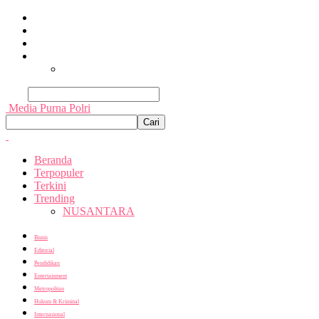
Beranda
Terpopuler
Terkini
Trending
Nusantara
Cari
Media Purna Polri
Beranda
Terpopuler
Terkini
Trending
NUSANTARA
Bisnis
Editorial
Pendidikan
Entertainment
Metropolitan
Hukum & Kriminal
Internasional