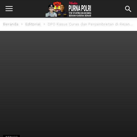
Beranda
Editorial
DPO Kasus Curas dan Penjambretan di Rejang Lebong Ditangkap Polisi