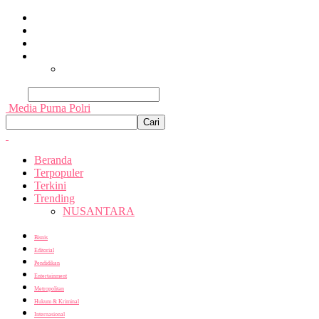
Beranda
Terpopuler
Terkini
Trending
Nusantara
Cari
Media Purna Polri
Beranda
Terpopuler
Terkini
Trending
NUSANTARA
Bisnis
Editorial
Pendidikan
Entertainment
Metropolitan
Hukum & Kriminal
Internasional