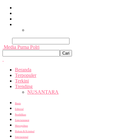
Beranda
Terpopuler
Terkini
Trending
Nusantara
Cari
Media Purna Polri
Beranda
Terpopuler
Terkini
Trending
NUSANTARA
Bisnis
Editorial
Pendidikan
Entertainment
Metropolitan
Hukum & Kriminal
Internasional