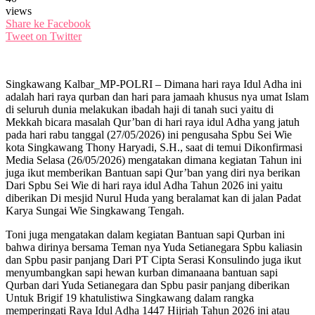
views
Share ke Facebook
Tweet on Twitter
Singkawang Kalbar_MP-POLRI – Dimana hari raya Idul Adha ini
adalah hari raya qurban dan hari para jamaah khusus nya umat Islam
di seluruh dunia melakukan ibadah haji di tanah suci yaitu di
Mekkah bicara masalah Qur’ban di hari raya idul Adha yang jatuh
pada hari rabu tanggal (27/05/2026) ini pengusaha Spbu Sei Wie
kota Singkawang Thony Haryadi, S.H., saat di temui Dikonfirmasi
Media Selasa (26/05/2026) mengatakan dimana kegiatan Tahun ini
juga ikut memberikan Bantuan sapi Qur’ban yang diri nya berikan
Dari Spbu Sei Wie di hari raya idul Adha Tahun 2026 ini yaitu
diberikan Di mesjid Nurul Huda yang beralamat kan di jalan Padat
Karya Sungai Wie Singkawang Tengah.
Toni juga mengatakan dalam kegiatan Bantuan sapi Qurban ini
bahwa dirinya bersama Teman nya Yuda Setianegara Spbu kaliasin
dan Spbu pasir panjang Dari PT Cipta Serasi Konsulindo juga ikut
menyumbangkan sapi hewan kurban dimanaana bantuan sapi
Qurban dari Yuda Setianegara dan Spbu pasir panjang diberikan
Untuk Brigif 19 khatulistiwa Singkawang dalam rangka
memperingati Raya Idul Adha 1447 Hijriah Tahun 2026 ini atau