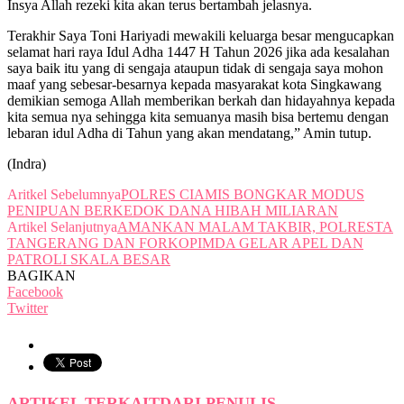
Insya Allah rezeki kita akan terus bertambah jelasnya.
Terakhir Saya Toni Hariyadi mewakili keluarga besar mengucapkan
selamat hari raya Idul Adha 1447 H Tahun 2026 jika ada kesalahan
saya baik itu yang di sengaja ataupun tidak di sengaja saya mohon
maaf yang sebesar-besarnya kepada masyarakat kota Singkawang
demikian semoga Allah memberikan berkah dan hidayahnya kepada
kita semua nya sehingga kita semuanya masih bisa bertemu dengan
lebaran idul Adha di Tahun yang akan mendatang,” Amin tutup.
(Indra)
Aritkel Sebelumnya
POLRES CIAMIS BONGKAR MODUS
PENIPUAN BERKEDOK DANA HIBAH MILIARAN
Artikel Selanjutnya
AMANKAN MALAM TAKBIR, POLRESTA
TANGERANG DAN FORKOPIMDA GELAR APEL DAN
PATROLI SKALA BESAR
BAGIKAN
Facebook
Twitter
ARTIKEL TERKAIT
DARI PENULIS