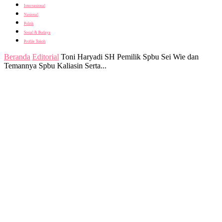
Internasional
Nasional
Politik
Sosial & Budaya
Profile Tokoh
Beranda
Editorial
Toni Haryadi SH Pemilik Spbu Sei Wie dan
Temannya Spbu Kaliasin Serta...