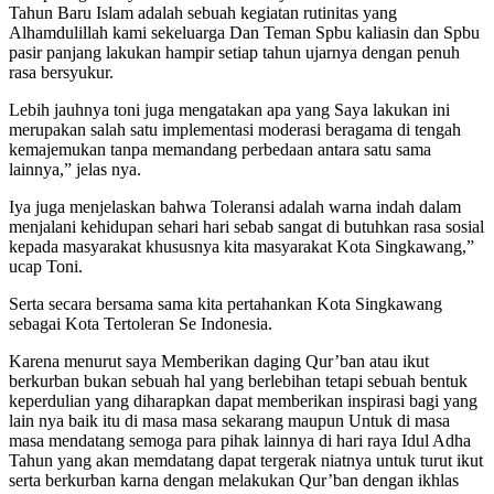
Tahun Baru Islam adalah sebuah kegiatan rutinitas yang
Alhamdulillah kami sekeluarga Dan Teman Spbu kaliasin dan Spbu
pasir panjang lakukan hampir setiap tahun ujarnya dengan penuh
rasa bersyukur.
Lebih jauhnya toni juga mengatakan apa yang Saya lakukan ini
merupakan salah satu implementasi moderasi beragama di tengah
kemajemukan tanpa memandang perbedaan antara satu sama
lainnya,” jelas nya.
Iya juga menjelaskan bahwa Toleransi adalah warna indah dalam
menjalani kehidupan sehari hari sebab sangat di butuhkan rasa sosial
kepada masyarakat khususnya kita masyarakat Kota Singkawang,”
ucap Toni.
Serta secara bersama sama kita pertahankan Kota Singkawang
sebagai Kota Tertoleran Se Indonesia.
Karena menurut saya Memberikan daging Qur’ban atau ikut
berkurban bukan sebuah hal yang berlebihan tetapi sebuah bentuk
keperdulian yang diharapkan dapat memberikan inspirasi bagi yang
lain nya baik itu di masa masa sekarang maupun Untuk di masa
masa mendatang semoga para pihak lainnya di hari raya Idul Adha
Tahun yang akan memdatang dapat tergerak niatnya untuk turut ikut
serta berkurban karna dengan melakukan Qur’ban dengan ikhlas