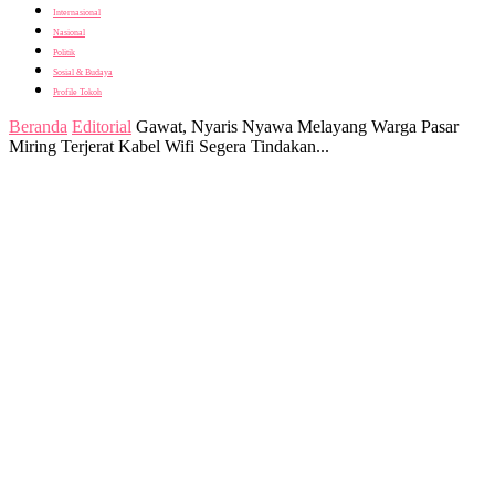
Internasional
Nasional
Politik
Sosial & Budaya
Profile Tokoh
Beranda
Editorial
Gawat, Nyaris Nyawa Melayang Warga Pasar
Miring Terjerat Kabel Wifi Segera Tindakan...