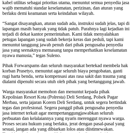
kabel utilitas sebagai prioritas utama, menuntut semua penyedia jasa
wajib mematuhi standar keselamatan, perizinan, dan aturan yang
berlaku demi keamanan serta keindahan wilayah.
“Sangat disayangkan, aturan sudah ada, instruksi sudah jelas, tapi di
lapangan masih banyak yang tidak patuh. Parahnya lagi kejadian ini
terjadi di dekat kantor pemerintahan. Kami tidak menyalahkan
petugas lapangan yang sudah bekerja keras dan peduli, tapi kami
menuntut tanggung jawab penuh dari pihak pengusaha penyedia
jasa yang seenaknya memasang tanpa memperhatikan keselamatan
nyawa manusia,” tegas Suleno.
Pihak Forwarspams dan seluruh masyarakat bertekad membela hak
korban Prasetyo, menuntut agar seluruh biaya pengobatan, ganti
rugi harta benda, serta kompensasi atas rasa sakit dan trauma yang
dialami dipenuhi secara utuh oleh pihak yang bertanggung jawab.
Warga masyarakat memohon dan menuntut kepada pihak
Kepolisian Resort Kota (Polresta) Deli Serdang, Polsek Pagar
Merbau, serta jajaran Korem Deli Serdang, untuk segera bertindak
tegas dan profesional. Segera panggil pihak pengusaha penyedia
jasa internet terkait agar mempertanggungjawabkan seluruh
perbuatan dan kelalaiannya yang nyaris merenggut nyawa warga.
Proses secara hukum yang berlaku, jerat dengan pasal-pasal yang
sesuai, jangan ada yang dibiarkan lolos atau diistimewakan.