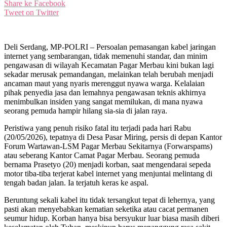
Share ke Facebook
Tweet on Twitter
Deli Serdang, MP-POLRI – Persoalan pemasangan kabel jaringan
internet yang sembarangan, tidak memenuhi standar, dan minim
pengawasan di wilayah Kecamatan Pagar Merbau kini bukan lagi
sekadar merusak pemandangan, melainkan telah berubah menjadi
ancaman maut yang nyaris merenggut nyawa warga. Kelalaian
pihak penyedia jasa dan lemahnya pengawasan teknis akhirnya
menimbulkan insiden yang sangat memilukan, di mana nyawa
seorang pemuda hampir hilang sia-sia di jalan raya.
Peristiwa yang penuh risiko fatal itu terjadi pada hari Rabu
(20/05/2026), tepatnya di Desa Pasar Miring, persis di depan Kantor
Forum Wartawan-LSM Pagar Merbau Sekitarnya (Forwarspams)
atau seberang Kantor Camat Pagar Merbau. Seorang pemuda
bernama Prasetyo (20) menjadi korban, saat mengendarai sepeda
motor tiba-tiba terjerat kabel internet yang menjuntai melintang di
tengah badan jalan. Ia terjatuh keras ke aspal.
Beruntung sekali kabel itu tidak tersangkut tepat di lehernya, yang
pasti akan menyebabkan kematian seketika atau cacat permanen
seumur hidup. Korban hanya bisa bersyukur luar biasa masih diberi