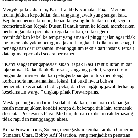
Menyikapi kejadian ini, Kasi Trantib Kecamatan Pagar Merbau
menunjukkan kepedulian dan tanggung jawab yang sangat baik.
Begitu menerima laporan, beliau langsung bertindak cepat, segera
memerintahkan Kepala Dusun II untuk turun ke lokasi, memberikan
pertolongan dan perhatian kepada korban, serta segera
memindahkan kabel ke tempat yang aman di pinggir jalan agar tidak
lagi membahayakan pengguna jalan. Langkah ini dilakukan sebagai
penanganan darurat sambil menunggu tim teknis dari instansi terkait
datang memperbaiki secara permanen.
“Kami sangat mengapresiasi sikap Bapak Kasi Trantib Ibrahim dan
jajarannya. Beliau tidak diam saja, langsung peduli, segera turun
tangan dan memerintahkan petugas lapangan untuk menolong
korban serta mengamankan lokasi. Ini bukti nyata bahwa
pemerintah kecamatan hadir, peka, dan bertanggung jawab terhadap
keselamatan warga,” ungkap pihak Forwarspams.
Meski penanganan darurat sudah dilakukan, pantauan di lapangan
masih menunjukkan kondisi serupa di beberapa titik lain, termasuk
di sekitar Puskesmas Pagar Merbau, di mana kabel masih terpasang
tidak rapi dan mengganggu akses.
Ketua Forwarspams, Suleno, menegaskan kembali arahan Gubernur
Sumatera Utara, Bobby Afif Nasution, yang menjadikan penataan