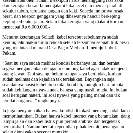
keselamatan oleh Tuhan, meskipun harus menanggung rasa sakit
dan kerugian besar. Ia mengalami luka lecet dan memar parah di
sekujur tubuh, terutama tangan dan kaki. Sepeda motornya rusak
berat, dan telepon genggam yang dibawanya hancur berkeping-
keping terbentur jalan. Selain luka kerugian yang dialami korban
mencapai Rp 6.000.000,-
Menurut keterangan Soliadi, kabel tersebut sebelumnya sudah
kendur, lalu makin turun rendah setelah tersambar sebuah truk besar
yang melintas dari arah Desa Pagar Merbau II menuju Lubuk
Pakam.
“Saat itu saya sudah melihat kondisi berbahaya itu, dan berniat
segera mengamankan dengan memotong kabel agar tidak menjerat
orang lewat. Tapi sayang, belum sempat saya bertindak, korban
sudah melintas dan kejadian tak terelakkan. Bayangkan saja,
seandainya posisi kabel itu sedikit berubah, mungkin hari ini kita
sudah kehilangan nyawa anak bangsa yang masih muda. Ini bukan
soal kerugian materi, ini soal nyawa yang paling mahal dan tak
ternilai harganya.” ungkapnya.
Ia juga menyampaikan bahwa kondisi di lokasi memang sudah lama
memprihatinkan. Bukan hanya kabel internet yang berantakan, tiang
lampu jalan dan kabel listrik pun pernah ambruk dan tergeletak
berhari-hari. Namun berkat kepedulian pihak terkait, penanganan
selalu diupayakan secepat mungkin.