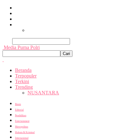
Beranda
Terpopuler
Terkini
Trending
Nusantara
Cari
Media Purna Polri
Beranda
Terpopuler
Terkini
Trending
NUSANTARA
Bisnis
Editorial
Pendidikan
Entertainment
Metropolitan
Hukum & Kriminal
Internasional