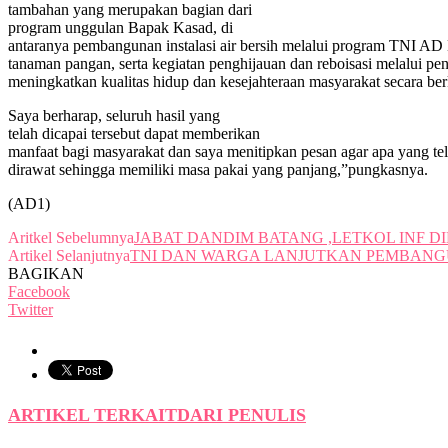
tambahan yang merupakan bagian dari
program unggulan Bapak Kasad, di
antaranya pembangunan instalasi air bersih melalui program TNI A
tanaman pangan, serta kegiatan penghijauan dan reboisasi melalui 
meningkatkan kualitas hidup dan kesejahteraan masyarakat secara ber
Saya berharap, seluruh hasil yang
telah dicapai tersebut dapat memberikan
manfaat bagi masyarakat dan saya menitipkan pesan agar apa yang tel
dirawat sehingga memiliki masa pakai yang panjang,”pungkasnya.
(AD1)
Aritkel Sebelumnya
JABAT DANDIM BATANG ,LETKOL INF 
Artikel Selanjutnya
TNI DAN WARGA LANJUTKAN PEMBANG
BAGIKAN
Facebook
Twitter
ARTIKEL TERKAIT
DARI PENULIS