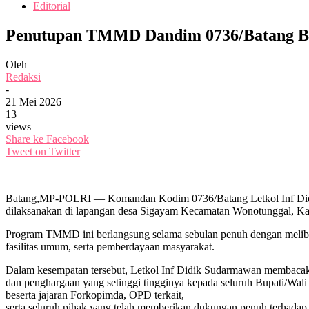
Editorial
Penutupan TMMD Dandim 0736/Batang B
Oleh
Redaksi
-
21 Mei 2026
13
views
Share ke Facebook
Tweet on Twitter
Batang,MP-POLRI — Komandan Kodim 0736/Batang Letkol Inf Di
dilaksanakan di lapangan desa Sigayam Kecamatan Wonotunggal, Ka
Program TMMD ini berlangsung selama sebulan penuh dengan melibat
fasilitas umum, serta pemberdayaan masyarakat.
Dalam kesempatan tersebut, Letkol Inf Didik Sudarmawan membaca
dan penghargaan yang setinggi tingginya kepada seluruh Bupati/Wali
beserta jajaran Forkopimda, OPD terkait,
serta seluruh pihak yang telah memberikan dukungan penuh terhada