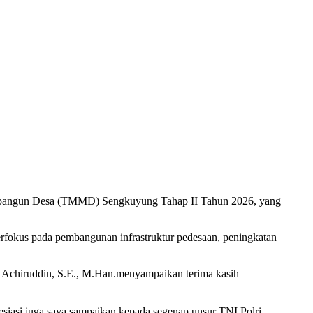
angun Desa (TMMD) Sengkuyung Tahap II Tahun 2026, yang
rfokus pada pembangunan infrastruktur pedesaan, peningkatan
Achiruddin, S.E., M.Han.menyampaikan terima kasih
iasi juga saya sampaikan kepada segenap unsur TNI Polri,