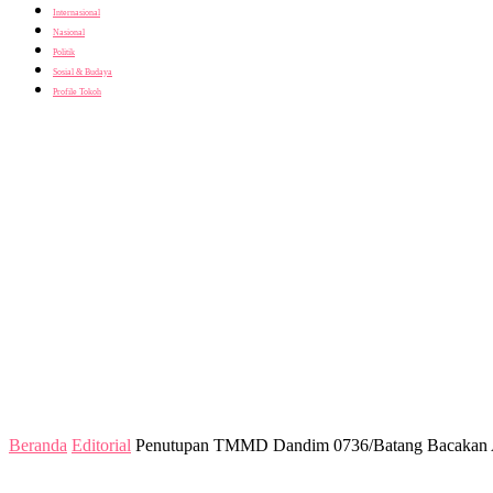
Internasional
Nasional
Politik
Sosial & Budaya
Profile Tokoh
Beranda
Editorial
Penutupan TMMD Dandim 0736/Batang Bacakan 