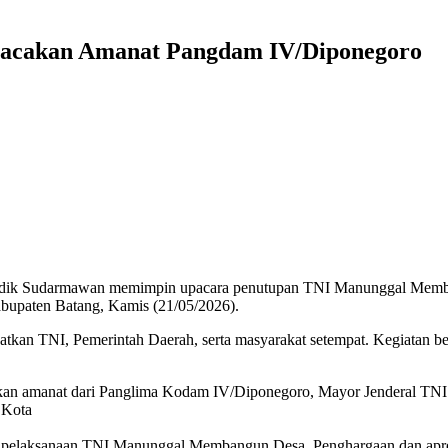
acakan Amanat Pangdam IV/Diponegoro
dik Sudarmawan memimpin upacara penutupan TNI Manunggal Memb
bupaten Batang, Kamis (21/05/2026).
kan TNI, Pemerintah Daerah, serta masyarakat setempat. Kegiatan be
kan amanat dari Panglima Kodam IV/Diponegoro, Mayor Jenderal TNI 
 Kota
p pelaksanaan TNI Manunggal Membangun Desa. Penghargaan dan apres