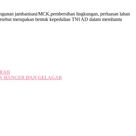
angunan jambanisasi/MCK,pembersihan lingkungan, perluasan lahan
n tersebut merupakan bentuk kepedulian TNI AD dalam membantu
ERAH
N HANGER DAN GELAGAR