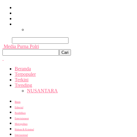
Beranda
Terpopuler
Terkini
Trending
Nusantara
Cari
Media Purna Polri
Beranda
Terpopuler
Terkini
Trending
NUSANTARA
Bisnis
Editorial
Pendidikan
Entertainment
Metropolitan
Hukum & Kriminal
Internasional