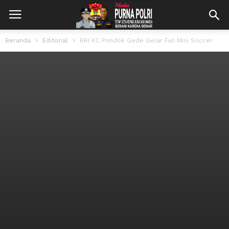
Beranda
Editorial
BRI KC Pondok Gede Gelar Fun Mini Soccer