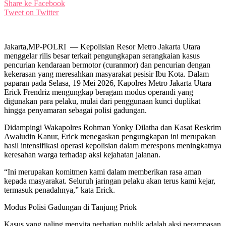
Share ke Facebook
Tweet on Twitter
Jakarta,MP-POLRI — Kepolisian Resor Metro Jakarta Utara
menggelar rilis besar terkait pengungkapan serangkaian kasus
pencurian kendaraan bermotor (curanmor) dan pencurian dengan
kekerasan yang meresahkan masyarakat pesisir Ibu Kota. Dalam
paparan pada Selasa, 19 Mei 2026, Kapolres Metro Jakarta Utara
Erick Frendriz mengungkap beragam modus operandi yang
digunakan para pelaku, mulai dari penggunaan kunci duplikat
hingga penyamaran sebagai polisi gadungan.
Didampingi Wakapolres Rohman Yonky Dilatha dan Kasat Reskrim
Awaludin Kanur, Erick menegaskan pengungkapan ini merupakan
hasil intensifikasi operasi kepolisian dalam merespons meningkatnya
keresahan warga terhadap aksi kejahatan jalanan.
“Ini merupakan komitmen kami dalam memberikan rasa aman
kepada masyarakat. Seluruh jaringan pelaku akan terus kami kejar,
termasuk penadahnya,” kata Erick.
Modus Polisi Gadungan di Tanjung Priok
Kasus yang paling menyita perhatian publik adalah aksi perampasan