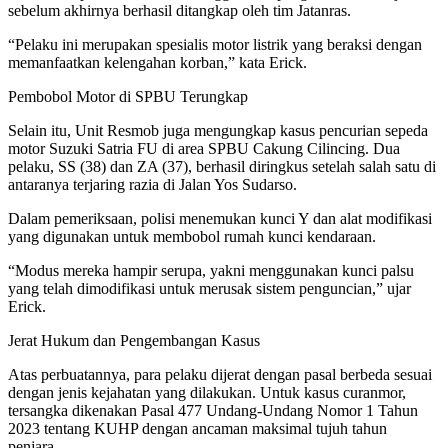
sebelum akhirnya berhasil ditangkap oleh tim Jatanras.
“Pelaku ini merupakan spesialis motor listrik yang beraksi dengan
memanfaatkan kelengahan korban,” kata Erick.
Pembobol Motor di SPBU Terungkap
Selain itu, Unit Resmob juga mengungkap kasus pencurian sepeda
motor Suzuki Satria FU di area SPBU Cakung Cilincing. Dua
pelaku, SS (38) dan ZA (37), berhasil diringkus setelah salah satu di
antaranya terjaring razia di Jalan Yos Sudarso.
Dalam pemeriksaan, polisi menemukan kunci Y dan alat modifikasi
yang digunakan untuk membobol rumah kunci kendaraan.
“Modus mereka hampir serupa, yakni menggunakan kunci palsu
yang telah dimodifikasi untuk merusak sistem penguncian,” ujar
Erick.
Jerat Hukum dan Pengembangan Kasus
Atas perbuatannya, para pelaku dijerat dengan pasal berbeda sesuai
dengan jenis kejahatan yang dilakukan. Untuk kasus curanmor,
tersangka dikenakan Pasal 477 Undang-Undang Nomor 1 Tahun
2023 tentang KUHP dengan ancaman maksimal tujuh tahun
penjara.