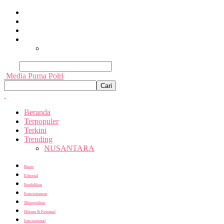
Beranda
Terpopuler
Terkini
Trending
Nusantara
Cari
Media Purna Polri
Beranda
Terpopuler
Terkini
Trending
NUSANTARA
Bisnis
Editorial
Pendidikan
Entertainment
Metropolitan
Hukum & Kriminal
Internasional