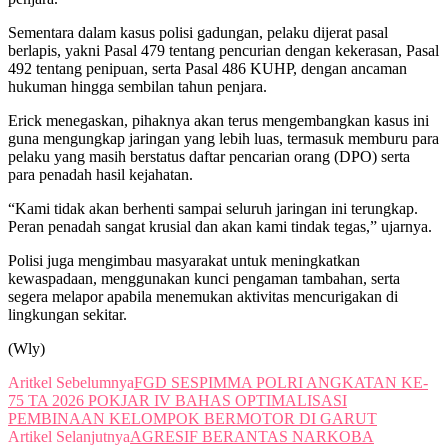
Sementara dalam kasus polisi gadungan, pelaku dijerat pasal
berlapis, yakni Pasal 479 tentang pencurian dengan kekerasan, Pasal
492 tentang penipuan, serta Pasal 486 KUHP, dengan ancaman
hukuman hingga sembilan tahun penjara.
Erick menegaskan, pihaknya akan terus mengembangkan kasus ini
guna mengungkap jaringan yang lebih luas, termasuk memburu para
pelaku yang masih berstatus daftar pencarian orang (DPO) serta
para penadah hasil kejahatan.
“Kami tidak akan berhenti sampai seluruh jaringan ini terungkap.
Peran penadah sangat krusial dan akan kami tindak tegas,” ujarnya.
Polisi juga mengimbau masyarakat untuk meningkatkan
kewaspadaan, menggunakan kunci pengaman tambahan, serta
segera melapor apabila menemukan aktivitas mencurigakan di
lingkungan sekitar.
(Wly)
Aritkel Sebelumnya
FGD SESPIMMA POLRI ANGKATAN KE-
75 TA 2026 POKJAR IV BAHAS OPTIMALISASI
PEMBINAAN KELOMPOK BERMOTOR DI GARUT
Artikel Selanjutnya
AGRESIF BERANTAS NARKOBA