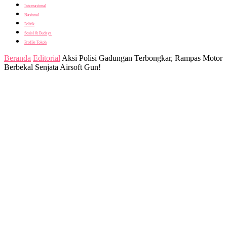
Internasional
Nasional
Politik
Sosial & Budaya
Profile Tokoh
Beranda
Editorial
Aksi Polisi Gadungan Terbongkar, Rampas Motor
Berbekal Senjata Airsoft Gun!