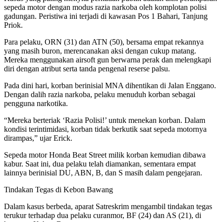
sepeda motor dengan modus razia narkoba oleh komplotan polisi
gadungan. Peristiwa ini terjadi di kawasan Pos 1 Bahari, Tanjung
Priok.
Para pelaku, ORN (31) dan ATN (50), bersama empat rekannya
yang masih buron, merencanakan aksi dengan cukup matang.
Mereka menggunakan airsoft gun berwarna perak dan melengkapi
diri dengan atribut serta tanda pengenal reserse palsu.
Pada dini hari, korban berinisial MNA dihentikan di Jalan Enggano.
Dengan dalih razia narkoba, pelaku menuduh korban sebagai
pengguna narkotika.
“Mereka berteriak ‘Razia Polisi!’ untuk menekan korban. Dalam
kondisi terintimidasi, korban tidak berkutik saat sepeda motornya
dirampas,” ujar Erick.
Sepeda motor Honda Beat Street milik korban kemudian dibawa
kabur. Saat ini, dua pelaku telah diamankan, sementara empat
lainnya berinisial DU, ABN, B, dan S masih dalam pengejaran.
Tindakan Tegas di Kebon Bawang
Dalam kasus berbeda, aparat Satreskrim mengambil tindakan tegas
terukur terhadap dua pelaku curanmor, BF (24) dan AS (21), di