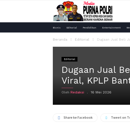
Media
Bisnis
Editorial
Pendidikan
Entertainment
Me
Purna
Beranda
Editorial
Dugaan Jual Beli J
Polri
Editorial
Dugaan Jual Be
Viral, KPLP Ba
Oleh
Redaksi
16 Mei 2026
Share ke Facebook
Tweet on T