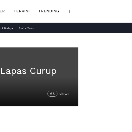
ER
TERKINI
TRENDING
l & Budaya
Profile Tokoh
 Lapas Curup
68
views