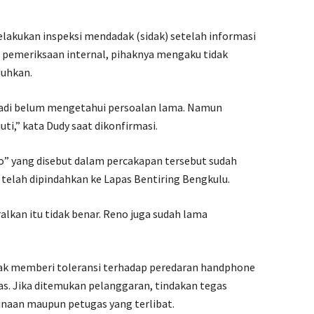
lakukan inspeksi mendadak (sidak) setelah informasi
sil pemeriksaan internal, pihaknya mengaku tidak
duhkan.
jadi belum mengetahui persoalan lama. Namun
uti,” kata Dudy saat dikonfirmasi.
” yang disebut dalam percakapan tersebut sudah
a telah dipindahkan ke Lapas Bentiring Bengkulu.
ralkan itu tidak benar. Reno juga sudah lama
idak memberi toleransi terhadap peredaran handphone
as. Jika ditemukan pelanggaran, tindakan tegas
inaan maupun petugas yang terlibat.