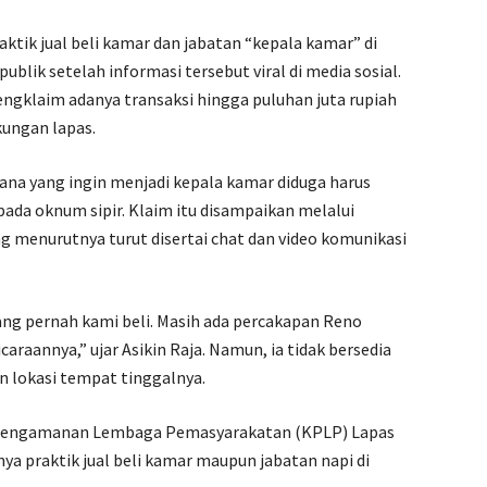
tik jual beli kamar dan jabatan “kepala kamar” di
ublik setelah informasi tersebut viral di media sosial.
ngklaim adanya transaksi hingga puluhan juta rupiah
kungan lapas.
ana yang ingin menjadi kepala kamar diduga harus
ada oknum sipir. Klaim itu disampaikan melalui
g menurutnya turut disertai chat dan video komunikasi
ang pernah kami beli. Masih ada percakapan Reno
araannya,” ujar Asikin Raja. Namun, ia tidak bersedia
 lokasi tempat tinggalnya.
a Pengamanan Lembaga Pemasyarakatan (KPLP) Lapas
ya praktik jual beli kamar maupun jabatan napi di