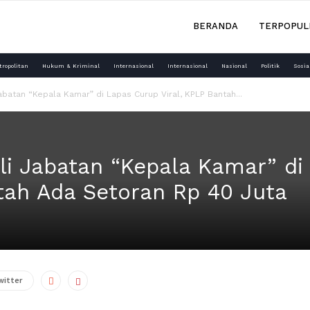
BERANDA
TERPOPUL
tropolitan
Hukum & Kriminal
Internasional
Internasional
Nasional
Politik
Sosia
abatan “Kepala Kamar” di Lapas Curup Viral, KPLP Bantah...
li Jabatan “Kepala Kamar” di
ntah Ada Setoran Rp 40 Juta
witter