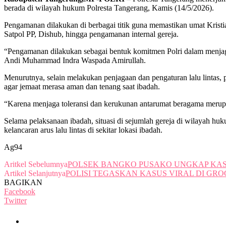
berada di wilayah hukum Polresta Tangerang, Kamis (14/5/2026).
Pengamanan dilakukan di berbagai titik guna memastikan umat Krist
Satpol PP, Dishub, hingga pengamanan internal gereja.
“Pengamanan dilakukan sebagai bentuk komitmen Polri dalam menjag
Andi Muhammad Indra Waspada Amirullah.
Menurutnya, selain melakukan penjagaan dan pengaturan lalu lintas, pe
agar jemaat merasa aman dan tenang saat ibadah.
“Karena menjaga toleransi dan kerukunan antarumat beragama merup
Selama pelaksanaan ibadah, situasi di sejumlah gereja di wilayah huku
kelancaran arus lalu lintas di sekitar lokasi ibadah.
Ag94
Aritkel Sebelumnya
POLSEK BANGKO PUSAKO UNGKAP KAS
Artikel Selanjutnya
POLISI TEGASKAN KASUS VIRAL DI G
BAGIKAN
Facebook
Twitter