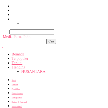
Beranda
Terpopuler
Terkini
Trending
Nusantara
Cari
Media Purna Polri
Beranda
Terpopuler
Terkini
Trending
NUSANTARA
Bisnis
Editorial
Pendidikan
Entertainment
Metropolitan
Hukum & Kriminal
Internasional