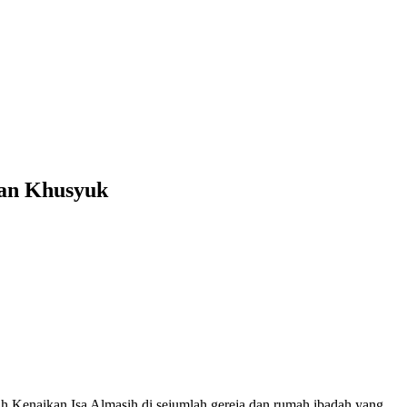
dan Khusyuk
 Kenaikan Isa Almasih di sejumlah gereja dan rumah ibadah yang