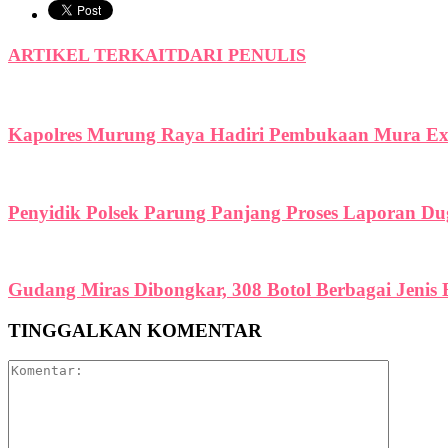
ARTIKEL TERKAIT
DARI PENULIS
Kapolres Murung Raya Hadiri Pembukaan Mura Exp
Penyidik Polsek Parung Panjang Proses Laporan 
Gudang Miras Dibongkar, 308 Botol Berbagai Jenis 
TINGGALKAN KOMENTAR