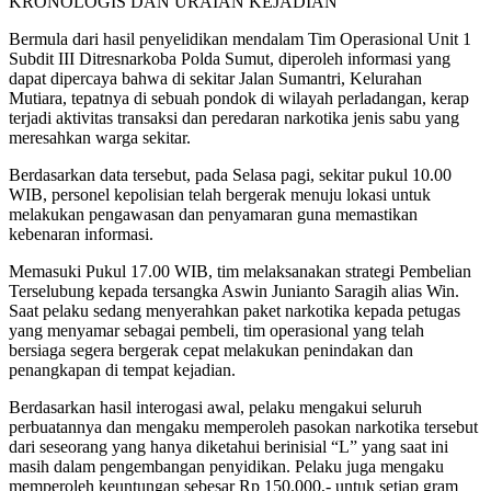
KRONOLOGIS DAN URAIAN KEJADIAN
Bermula dari hasil penyelidikan mendalam Tim Operasional Unit 1
Subdit III Ditresnarkoba Polda Sumut, diperoleh informasi yang
dapat dipercaya bahwa di sekitar Jalan Sumantri, Kelurahan
Mutiara, tepatnya di sebuah pondok di wilayah perladangan, kerap
terjadi aktivitas transaksi dan peredaran narkotika jenis sabu yang
meresahkan warga sekitar.
Berdasarkan data tersebut, pada Selasa pagi, sekitar pukul 10.00
WIB, personel kepolisian telah bergerak menuju lokasi untuk
melakukan pengawasan dan penyamaran guna memastikan
kebenaran informasi.
Memasuki Pukul 17.00 WIB, tim melaksanakan strategi Pembelian
Terselubung kepada tersangka Aswin Junianto Saragih alias Win.
Saat pelaku sedang menyerahkan paket narkotika kepada petugas
yang menyamar sebagai pembeli, tim operasional yang telah
bersiaga segera bergerak cepat melakukan penindakan dan
penangkapan di tempat kejadian.
Berdasarkan hasil interogasi awal, pelaku mengakui seluruh
perbuatannya dan mengaku memperoleh pasokan narkotika tersebut
dari seseorang yang hanya diketahui berinisial “L” yang saat ini
masih dalam pengembangan penyidikan. Pelaku juga mengaku
memperoleh keuntungan sebesar Rp 150.000,- untuk setiap gram