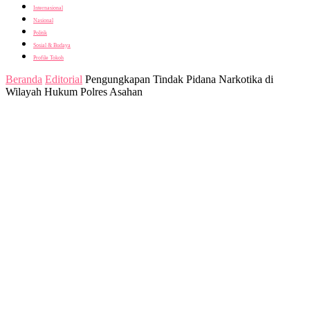
Internasional
Nasional
Politik
Sosial & Budaya
Profile Tokoh
Beranda
Editorial
Pengungkapan Tindak Pidana Narkotika di
Wilayah Hukum Polres Asahan