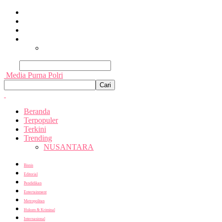
Beranda
Terpopuler
Terkini
Trending
Nusantara
Cari
Media Purna Polri
Beranda
Terpopuler
Terkini
Trending
NUSANTARA
Bisnis
Editorial
Pendidikan
Entertainment
Metropolitan
Hukum & Kriminal
Internasional