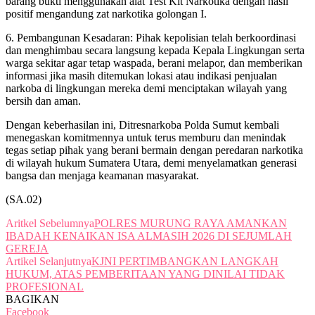
barang bukti menggunakan alat Test Kit Narkotika dengan hasil
positif mengandung zat narkotika golongan I.
6. Pembangunan Kesadaran: Pihak kepolisian telah berkoordinasi
dan menghimbau secara langsung kepada Kepala Lingkungan serta
warga sekitar agar tetap waspada, berani melapor, dan memberikan
informasi jika masih ditemukan lokasi atau indikasi penjualan
narkoba di lingkungan mereka demi menciptakan wilayah yang
bersih dan aman.
Dengan keberhasilan ini, Ditresnarkoba Polda Sumut kembali
menegaskan komitmennya untuk terus memburu dan menindak
tegas setiap pihak yang berani bermain dengan peredaran narkotika
di wilayah hukum Sumatera Utara, demi menyelamatkan generasi
bangsa dan menjaga keamanan masyarakat.
(SA.02)
Aritkel Sebelumnya
POLRES MURUNG RAYA AMANKAN
IBADAH KENAIKAN ISA ALMASIH 2026 DI SEJUMLAH
GEREJA
Artikel Selanjutnya
KJNI PERTIMBANGKAN LANGKAH
HUKUM, ATAS PEMBERITAAN YANG DINILAI TIDAK
PROFESIONAL
BAGIKAN
Facebook