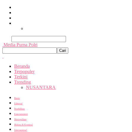
Beranda
Terpopuler
Terkini
Trending
Nusantara
Cari
Media Purna Polri
Beranda
Terpopuler
Terkini
Trending
NUSANTARA
Bisnis
Editorial
Pendidikan
Entertainment
Metropolitan
Hukum & Kriminal
Internasional