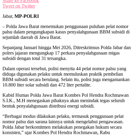
Share ke Facebook
Tweet on Twitter
Jabar,
MP-POLRI
– Polda Jawa Barat menemukan penggunaan puluhan pelat nomor
palsu dalam pengungkapan kasus penyalahgunaan BBM subsidi di
sejumlah daerah di Jawa Barat.
‎Sepanjang Januari hingga Mei 2026, Ditreskrimsus Polda Jabar dan
polres jajaran mengungkap 17 perkara penyalahgunaan migas
subsidi dengan total 31 tersangka.
‎Dalam operasi tersebut, polisi menyita 44 pelat nomor palsu yang
diduga digunakan pelaku untuk memuluskan praktik pembelian
BBM subsidi secara berulang. Selain itu, polisi juga mengamankan
10.800 liter solar subsidi dan 472 liter pertalite.
‎Kabid Humas Polda Jawa Barat Kombes Pol Hendra Rochmawan
S.I.K., M.H menegaskan pihaknya akan menindak tegas seluruh
bentuk penyalahgunaan distribusi energi subsidi.
‎“Berbagai modus dilakukan pelaku, termasuk penggunaan pelat
nomor palsu dan sarana lainnya untuk mengelabui pengawasan.
Polda Jabar berkomitmen melakukan penegakan hukum secara
konsisten,” ujar Kombes Pol Hendra Rochmawan, Rabu