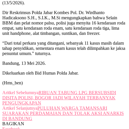
(13/5/2026).
Dir Reskrimsus Polda Jabar Kombes Pol. Dr. Wirdhanto
Hadicaksono S.H., S.I.K., M.Si mengungkapkan bahwa ‎Selain
BBM dan pelat nomor palsu, polisi juga menyita 16 kendaraan roda
empat, satu kendaraan roda enam, satu kendaraan roda tiga, lima
unit handphone, alat timbangan, suntikan, dan freezer.
“‎Dari total perkara yang ditangani, sebanyak 11 kasus masih dalam
tahap penyidikan, sementara enam kasus telah dilimpahkan ke jaksa
penuntut umum.” tuturnya.
‎Bandung, 13 Mei 2026.
‎Dikeluarkan oleh Bid Humas Polda Jabar.
(Hms_ben)
Aritkel Sebelumnya
RIBUAN TABUNG LPG BERSUBSIDI
DISITA POLISI, BOGOR JADI WILAYAH TERBANYAK
PENGUNGKAPAN
Artikel Selanjutnya
PULUHAN WARGA TAMANSARI
SUARAKAN PERDAMAIAN DAN TOLAK AKSI ANARKIS
DI BANDUNG
BAGIKAN
Facebook