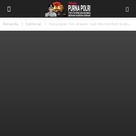
Beranda
Editorial
Kunjungan Tim Wasev Jadi Momentum Evaluasi Percepatan Pembangunan TMMD di Desa Krangean