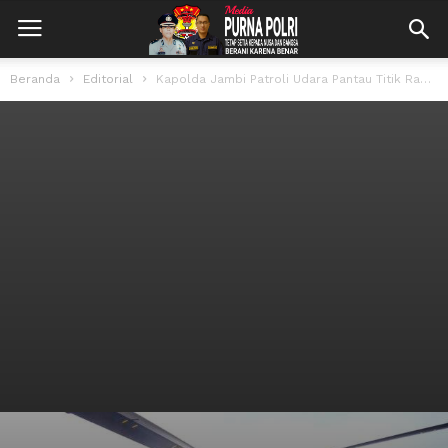
Beranda
Editorial
Kapolda Jambi Patroli Udara Pantau Titik Rawan Karhutla di Wilayah Provinsi Jambi