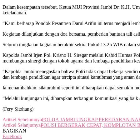
Dalam kesempatan tersebut, Ketua MUI Provinsi Jambi Dr. K.H. Um
keteladanan.
“Kami berharap Pondok Pesantren Darul Arifin ini terus menjadi lem
Kegiatan dilanjutkan dengan doa bersama, pemberian bantuan tali asi
Seluruh rangkaian kegiatan berakhir sekira Pukul 13.25 WIB dalam sit
Kapolda Jambi Irjen Pol. Krisno H. Siregar melalui Kabid Humas P
membangun sinergi dengan tokoh agama dan lembaga pendidikan ke
“Kapolda Jambi menegaskan bahwa Polri tidak dapat bekerja sendir
dan lembaga pendidikan agar tercipta situasi kamtibmas yang aman da
Ia menambahkan, silaturahmi seperti ini diharapkan dapat semakin m
“Melalui kunjungan ini, diharapkan terbangun komunikasi yang baik 
(Fery Sitohang)
Aritkel Sebelumnya
POLDA JAMBI UNGKAP PEREDARAN NARK
Artikel Selanjutnya
POLISI BERGERAK CEPAT, KOMPLOTAN 
BAGIKAN
Facebook