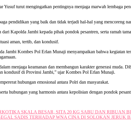
ar Yusuf turut mengingatkan pentingnya menjaga marwah lembaga pend
baga pendidikan yang baik dan tidak terjadi hal-hal yang mencoreng n
h dari Kapolda Jambi kepada pihak pondok pesantren, serta ramah tama
uasi aman, tertib, dan kondusif.
olda Jambi Kombes Pol Erlan Munaji menyampaikan bahwa kegiatan te
agamaan.
i dalam menjaga keamanan dan membangun karakter generasi muda. Dib
n kondusif di Provinsi Jambi,” ujar Kombes Pol Erlan Munaji.
empererat hubungan emosional antara Polri dan masyarakat.
serta hubungan yang harmonis antara kepolisian dengan pondok pesant
OTIKA SKALA BESAR, SITA 20 KG SABU DAN RIBUAN BU
BEGAL SADIS TERHADAP WNA CINA DI SOLOKAN JERUK 