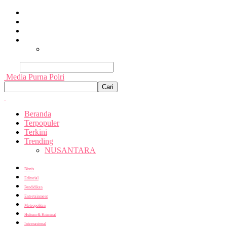
Beranda
Terpopuler
Terkini
Trending
Nusantara
Cari
Media Purna Polri
Beranda
Terpopuler
Terkini
Trending
NUSANTARA
Bisnis
Editorial
Pendidikan
Entertainment
Metropolitan
Hukum & Kriminal
Internasional