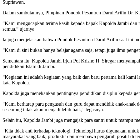
Supriawan.
Dalam sambutannya, Pimpinan Pondok Pesantren Darul Arifin Dr. K.H.
“Kami mengucapkan terima kasih kepada bapak Kapolda Jambi dan ro
semua,” ujarnya.
Ia juga menjelaskan bahwa Pondok Pesantren Darul Arifin saat ini mem
“Kami di sini bukan hanya belajar agama saja, tetapi juga ilmu pen
Sementara itu, Kapolda Jambi Irjen Pol Krisno H. Siregar menyamp
pendidikan Islam di Jambi.
“Kegiatan ini adalah kegiatan yang baik dan baru pertama kali kami
kata Kapolda.
Kapolda juga menekankan pentingnya pendidikan disiplin kepada ge
“Kami berharap para pengasuh dan guru dapat mendidik anak-anak den
seseorang tidak akan menjadi lebih baik,” tegasnya.
Selain itu, Kapolda Jambi juga mengajak para santri untuk mampu m
“Kita tidak anti terhadap teknologi. Teknologi harus digunakan untu
masyarakat yang baik, produktif dan membawa pengaruh positif di te