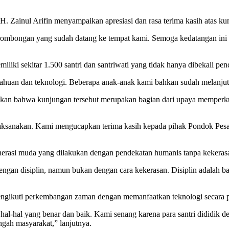
 Zainul Arifin menyampaikan apresiasi dan rasa terima kasih atas kun
mbongan yang sudah datang ke tempat kami. Semoga kedatangan ini me
iliki sekitar 1.500 santri dan santriwati yang tidak hanya dibekali pe
getahuan dan teknologi. Beberapa anak-anak kami bahkan sudah melanju
aikan bahwa kunjungan tersebut merupakan bagian dari upaya memperk
 laksanakan. Kami mengucapkan terima kasih kepada pihak Pondok Pesa
nerasi muda yang dilakukan dengan pendekatan humanis tanpa kekeras
gan disiplin, namun bukan dengan cara kekerasan. Disiplin adalah ba
engikuti perkembangan zaman dengan memanfaatkan teknologi secara po
k hal-hal yang benar dan baik. Kami senang karena para santri dididik 
ngah masyarakat,” lanjutnya.