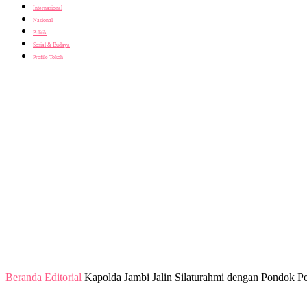
Internasional
Nasional
Politik
Sosial & Budaya
Profile Tokoh
Beranda
Editorial
Kapolda Jambi Jalin Silaturahmi dengan Pondok Pes