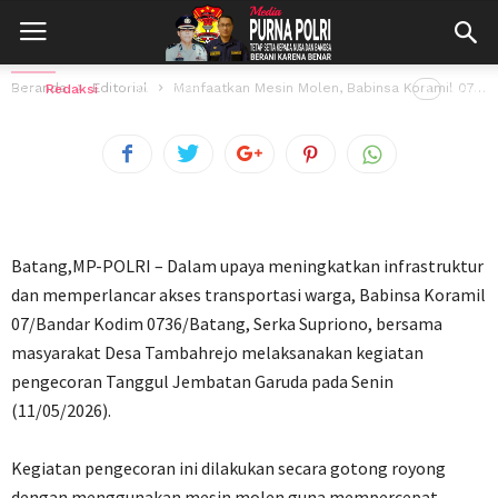
Koramil 07/Bandar Ajak Warga Cor
Tanggul Jembatan Garuda
Beranda
Editorial
Manfaatkan Mesin Molen, Babinsa Koramil 07/Bandar Ajak Warga Cor Tanggul Jembatan Garuda
Oleh
Redaksi
11 Mei 2026
8
views
‎Batang,MP-POLRI – Dalam upaya meningkatkan infrastruktur
dan memperlancar akses transportasi warga, Babinsa Koramil
07/Bandar Kodim 0736/Batang, Serka Supriono, bersama
masyarakat Desa Tambahrejo melaksanakan kegiatan
pengecoran Tanggul Jembatan Garuda pada Senin
(11/05/2026).
‎Kegiatan pengecoran ini dilakukan secara gotong royong
dengan menggunakan mesin molen guna mempercepat