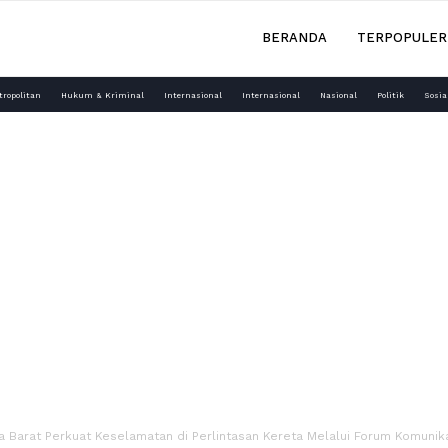
BERANDA
TERPOPULER
tropolitan
Hukum & Kriminal
Internasional
Internasional
Nasional
Politik
Sosia
a Barat Perkuat Keselamatan di Perlintasan Kereta Melalui Forum Komunikas