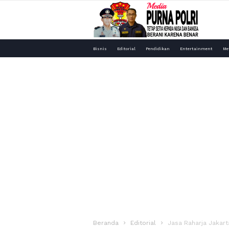
Media
Bisnis
Editorial
Pendidikan
Entertainment
Me
Purna
Polri
Beranda
Editorial
Jasa Raharja Jakart