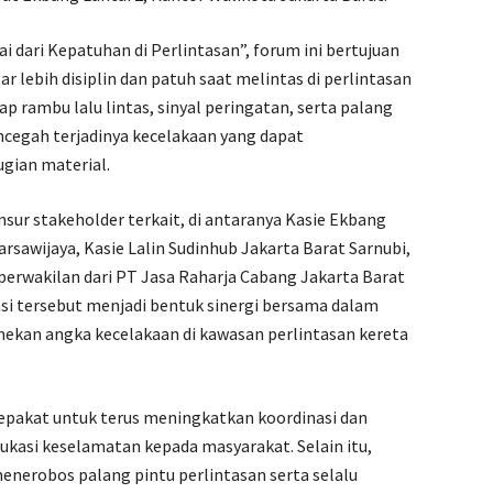
dari Kepatuhan di Perlintasan”, forum ini bertujuan
lebih disiplin dan patuh saat melintas di perlintasan
p rambu lalu lintas, sinyal peringatan, serta palang
cegah terjadinya kecelakaan yang dapat
gian material.
nsur stakeholder terkait, di antaranya Kasie Ekbang
wijaya, Kasie Lalin Sudinhub Jakarta Barat Sarnubi,
perwakilan dari PT Jasa Raharja Cabang Jakarta Barat
nsi tersebut menjadi bentuk sinergi bersama dalam
ekan angka kecelakaan di kawasan perlintasan kereta
sepakat untuk terus meningkatkan koordinasi dan
kasi keselamatan kepada masyarakat. Selain itu,
enerobos palang pintu perlintasan serta selalu