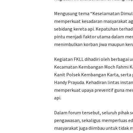
Mengusung tema “Keselamatan Dimulai 
memperkuat kesadaran masyarakat agar 
sebidang kereta api. Kepatuhan terhada
pintu menjadi faktor utama dalam men
menimbulkan korban jiwa maupun keru
Kegiatan FKLL dihadiri oleh berbagai u
Kecamatan Kembangan Moch Fahmi Karsa
Kanit Polsek Kembangan Karta, serta 
Handy Prayuda. Kehadiran lintas insta
memperkuat upaya preventif guna men
api.
Dalam forum tersebut, seluruh pihak 
pengawasan, sekaligus memperluas edu
masyarakat juga diimbau untuk tidak m