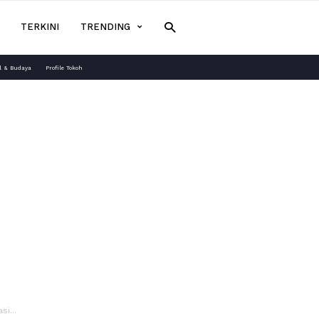
TERKINI
TRENDING
l & Budaya
Profile Tokoh
i...