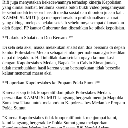
Rifi juga menyatakan kekecewaannya terhadap kinerja Kepolisian
yang dinilai lambat, terutama karena bukti-bukti video penganiayaan
tersebut sudah tersebar luas di media sosial dan ditonton jutaan kali.
KAMMI SUMUT juga mempertanyakan profesionalisme aparat
yang diduga melepas pelaku setelah sebelumnya sempat diamankan
oleh Satpol PP kantor Gubernur dan diserahkan ke pihak kepolisian.
**Lakukan Shalat dan Doa Bersama**
Di sela-sela aksi, massa melakukan shalat dan doa bersama di depan
kantor Polrestabes Medan sebagai simbol permohonan agar keadilan
dapat ditegakkan. Hal ini dilakukan setelah upaya komunikasi
dengan Kapolrestabes Medan, Bapak Jean Calvin Simanjuntak,
tidak membuahkan hasil karena yang bersangkutan tidak bersedia
keluar menemui massa aksi.
**Laporkan Kapolrestabes ke Propam Polda Sumut**
Karena sikap tidak kooperatif dari pihak Polrestabes Medan,
perwakilan KAMMI SUMUT langsung bergerak menuju Mapolda
Sumatera Utara untuk melaporkan Kapolrestabes Medan ke Propam
Polda Sumut.
“Karena Kapolrestabes tidak kooperatif untuk menjumpai kami,
kami langsung bergerak ke Polda Sumut guna melaporkan
Kapolrestabes Medan ke Propam,” tegas Rifi Naufal Aslam.