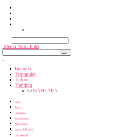
Beranda
Terpopuler
Terkini
Trending
Nusantara
Cari
Media Purna Polri
Beranda
Terpopuler
Terkini
Trending
NUSANTARA
Bisnis
Editorial
Pendidikan
Entertainment
Metropolitan
Hukum & Kriminal
Internasional