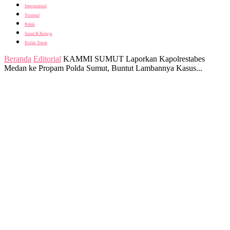
Internasional
Nasional
Politik
Sosial & Budaya
Profile Tokoh
Beranda
Editorial
KAMMI SUMUT Laporkan Kapolrestabes
Medan ke Propam Polda Sumut, Buntut Lambannya Kasus...