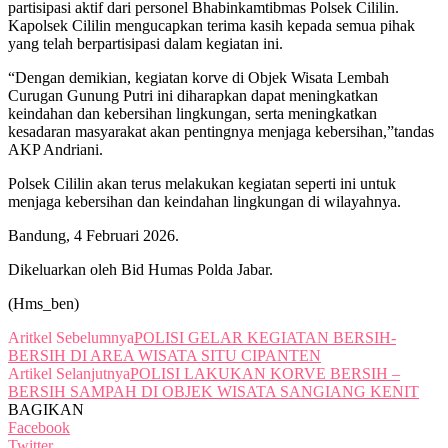
partisipasi aktif dari personel Bhabinkamtibmas Polsek Cililin.
Kapolsek Cililin mengucapkan terima kasih kepada semua pihak
yang telah berpartisipasi dalam kegiatan ini.
“Dengan demikian, kegiatan korve di Objek Wisata Lembah
Curugan Gunung Putri ini diharapkan dapat meningkatkan
keindahan dan kebersihan lingkungan, serta meningkatkan
kesadaran masyarakat akan pentingnya menjaga kebersihan,”tandas
AKP Andriani.
Polsek Cililin akan terus melakukan kegiatan seperti ini untuk
menjaga kebersihan dan keindahan lingkungan di wilayahnya.
Bandung, 4 Februari 2026.
Dikeluarkan oleh Bid Humas Polda Jabar.
(Hms_ben)
Aritkel Sebelumnya
POLISI GELAR KEGIATAN BERSIH-
BERSIH DI AREA WISATA SITU CIPANTEN
Artikel Selanjutnya
POLISI LAKUKAN KORVE BERSIH –
BERSIH SAMPAH DI OBJEK WISATA SANGIANG KENIT
BAGIKAN
Facebook
Twitter