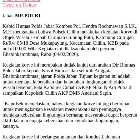
Tweet on Twitter
Jabar,
MP-POLRI
Kabid Humas Polda Jabar Kombes Pol. Hendra Rochmawan S.I.K.,
M.H mengatakan bahwa Polsek Cililin melakukan kegiatan korve di
Objek Wisata Lembah Curugan Gunung Putri, Kampung Curugan
Rt/Rw 05/18 Desa Mukapayung, Kecamatan Cililin, KBB pada
pukul 09.00 Wib. Kegiatan ini dilaksanakan oleh personel
Bhabinkamtibmas, Rabu (04/02/2026).
Kegiatan korve ini merupakan tindak lanjut dari arahan Dir Binmas
Polda Jabar kepada Kasat Binmas dan seluruh Anggota
Bhabinkamtibmas jajaran Polda Jabar. Tujuan kegiatan ini adalah
untuk menjaga kebersihan dan keindahan lingkungan di objek
wisata tersebut, kata Kapolres Cimahi AKBP Niko N Adi Putra di
sampaikan Kapolsek Cililin AKP DMS Andriani Sapin.
“Kapolsek menjelaskan, bahwa kegiatan korve ini juga bertujuan
untuk meningkatkan kesadaran masyarakat akan pentingnya
menjaga kebersihan lingkungan berharap masyarakat dapat berperan
aktif dalam menjaga kebersihan dan keindahan lingkungan,”
katanya.
Kegiatan korve ini berlangsung aman dan kondusif, dengan