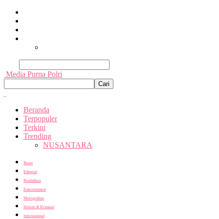
Beranda
Terpopuler
Terkini
Trending
Nusantara
Cari
Media Purna Polri
Beranda
Terpopuler
Terkini
Trending
NUSANTARA
Bisnis
Editorial
Pendidikan
Entertainment
Metropolitan
Hukum & Kriminal
Internasional