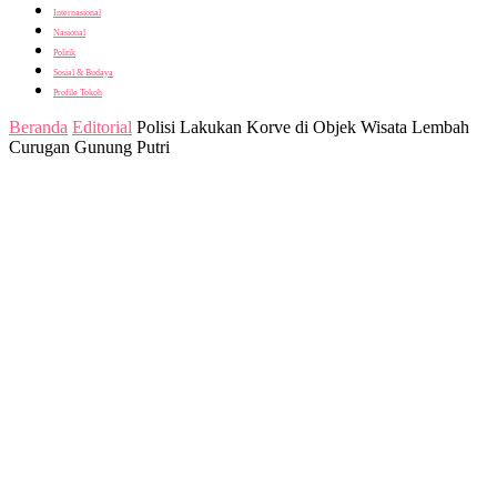
Internasional
Nasional
Politik
Sosial & Budaya
Profile Tokoh
Beranda
Editorial
Polisi Lakukan Korve di Objek Wisata Lembah
Curugan Gunung Putri