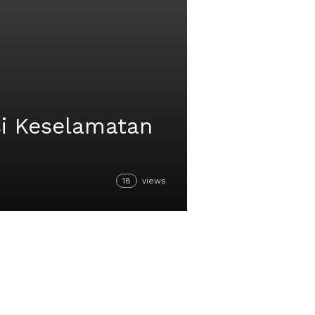
si Keselamatan
18
views