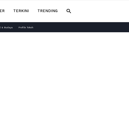
ER
TERKINI
TRENDING
l & Budaya
Profile Tokoh