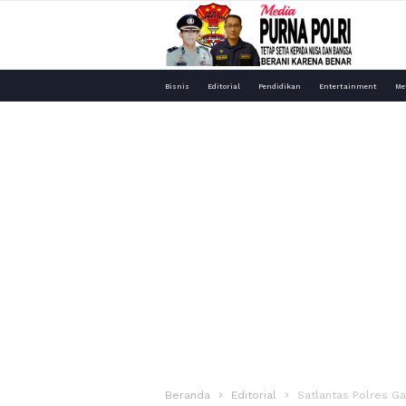
Media
Bisnis
Editorial
Pendidikan
Entertainment
Me
Purna
Polri
Beranda
Editorial
Satlantas Polres Ga