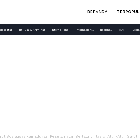
BERANDA
TERPOPUL
tropolitan
Hukum & Kriminal
Internasional
Internasional
Nasional
Politik
Sosia
rut Sosialisasikan Edukasi Keselamatan Berlalu Lintas di Alun-Alun Garut