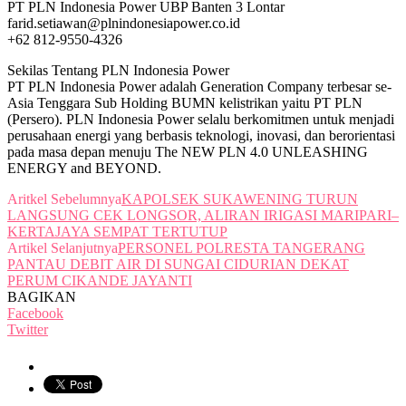
PT PLN Indonesia Power UBP Banten 3 Lontar
farid.setiawan@plnindonesiapower.co.id
+62 812-9550-4326
Sekilas Tentang PLN Indonesia Power
PT PLN Indonesia Power adalah Generation Company terbesar se-
Asia Tenggara Sub Holding BUMN kelistrikan yaitu PT PLN
(Persero). PLN Indonesia Power selalu berkomitmen untuk menjadi
perusahaan energi yang berbasis teknologi, inovasi, dan berorientasi
pada masa depan menuju The NEW PLN 4.0 UNLEASHING
ENERGY and BEYOND.
Aritkel Sebelumnya
KAPOLSEK SUKAWENING TURUN
LANGSUNG CEK LONGSOR, ALIRAN IRIGASI MARIPARI–
KERTAJAYA SEMPAT TERTUTUP
Artikel Selanjutnya
PERSONEL POLRESTA TANGERANG
PANTAU DEBIT AIR DI SUNGAI CIDURIAN DEKAT
PERUM CIKANDE JAYANTI
BAGIKAN
Facebook
Twitter