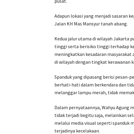
pusat.
Adapun lokasi yang menjadi sasaran k
Jalan KH Mas Mansyur tanah abang.
Kedua jalur utama di wilayah Jakarta pu
tinggi serta berisiko tinggi terhadap k
meningkatkan kesadaran masyarakat ak
di wilayah dengan tingkat kerawanan k
Spanduk yang dipasang berisi pesan-p
berhati-hati dalam berkendara dan tid
melanggar lampu merah, tidak memaka
Dalam pernyataannya, Wahyu Agung m
tidak terjadi begitu saja, melainkan se
melalui media visual seperti spanduk 
terjadinya kecelakaan.