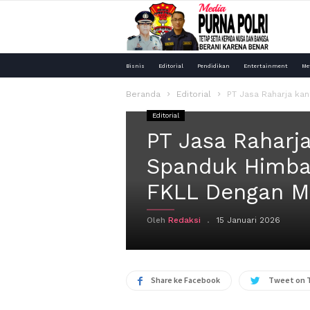
Media
Bisnis
Editorial
Pendidikan
Entertainment
Me
Purna
Beranda
Editorial
PT Jasa Raharja ka
Editorial
Polri
PT Jasa Raharj
Spanduk Himba
FKLL Dengan Mi
Oleh
Redaksi
15 Januari 2026
Share ke Facebook
Tweet on 