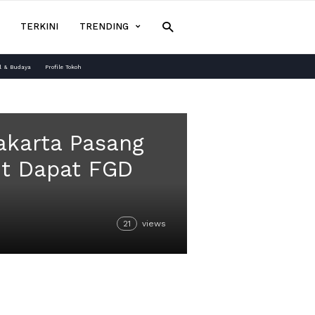
TERKINI
TRENDING
l & Budaya
Profile Tokoh
akarta Pasang
ut Dapat FGD
21
views