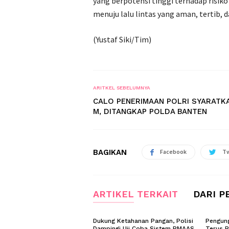
yang berpotensi tinggi terhadap risiko
menuju lalu lintas yang aman, tertib, 
(Yustaf Siki/Tim)
ARITKEL SEBELUMNYA
CALO PENERIMAAN POLRI SYARATKA
M, DITANGKAP POLDA BANTEN
BAGIKAN
Facebook
Tw
ARTIKEL TERKAIT
DARI P
Dukung Ketahanan Pangan, Polisi
Pengung
Dampingi Uji Coba Sistem PMAAS
Terus B