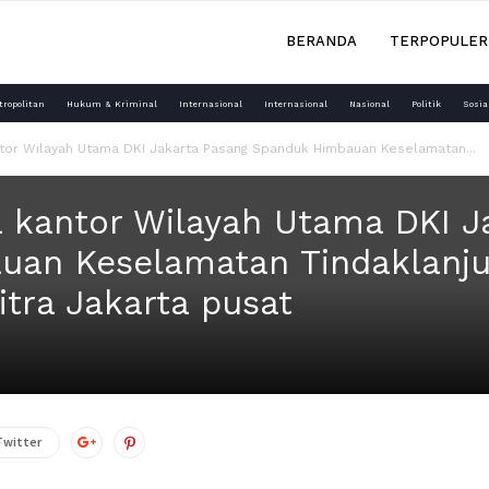
BERANDA
TERPOPULER
tropolitan
Hukum & Kriminal
Internasional
Internasional
Nasional
Politik
Sosia
ntor Wilayah Utama DKI Jakarta Pasang Spanduk Himbauan Keselamatan...
a kantor Wilayah Utama DKI J
uan Keselamatan Tindaklanj
tra Jakarta pusat
Twitter