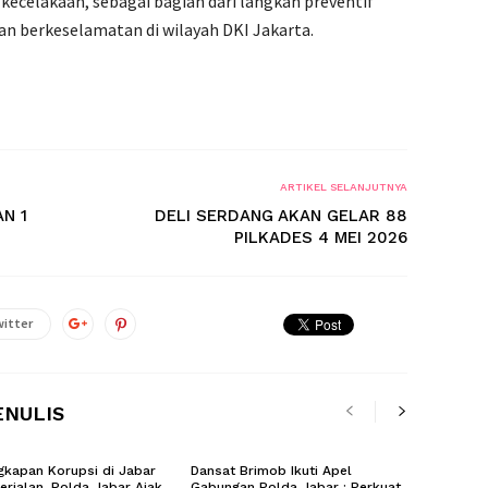
 kecelakaan, sebagai bagian dari langkah preventif
dan berkeselamatan di wilayah DKI Jakarta.
ARTIKEL SELANJUTNYA
N 1
DELI SERDANG AKAN GELAR 88
PILKADES 4 MEI 2026
itter
ENULIS
kapan Korupsi di Jabar
Dansat Brimob Ikuti Apel
erjalan, Polda Jabar Ajak
Gabungan Polda Jabar : Perkuat