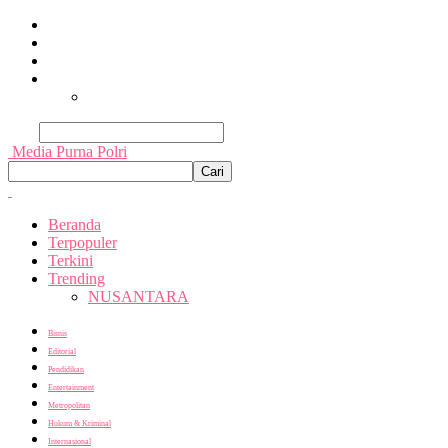
Beranda
Terpopuler
Terkini
Trending
Nusantara
Cari
Media Purna Polri
Beranda
Terpopuler
Terkini
Trending
NUSANTARA
Bisnis
Editorial
Pendidikan
Entertainment
Metropolitan
Hukum & Kriminal
Internasional